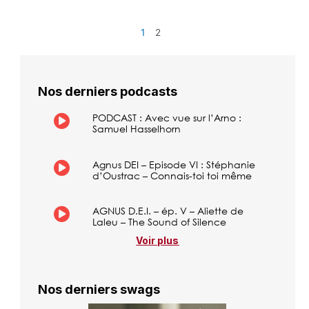
1
2
Nos derniers podcasts
PODCAST : Avec vue sur l’Arno :
Samuel Hasselhorn
Agnus DEI – Episode VI : Stéphanie
d’Oustrac – Connais-toi toi même
AGNUS D.E.I. – ép. V – Aliette de
Laleu – The Sound of Silence
Voir plus
Nos derniers swags