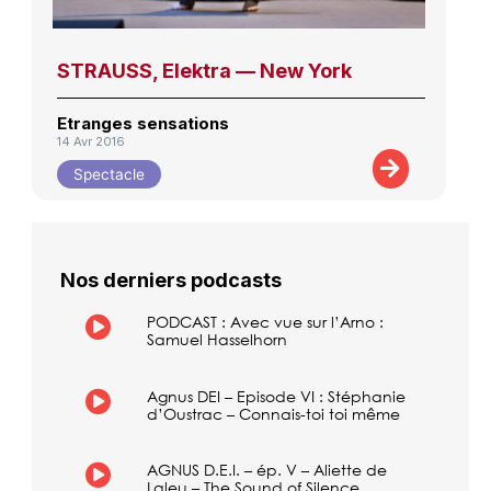
STRAUSS, Elektra — New York
Etranges sensations
14 Avr 2016
Spectacle
Nos derniers podcasts
PODCAST : Avec vue sur l’Arno :
Samuel Hasselhorn
Agnus DEI – Episode VI : Stéphanie
d’Oustrac – Connais-toi toi même
AGNUS D.E.I. – ép. V – Aliette de
Laleu – The Sound of Silence