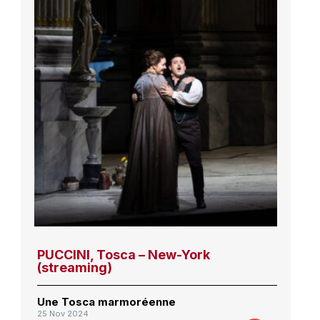
PUCCINI, Tosca – New-York
(streaming)
Une Tosca marmoréenne
25 Nov 2024