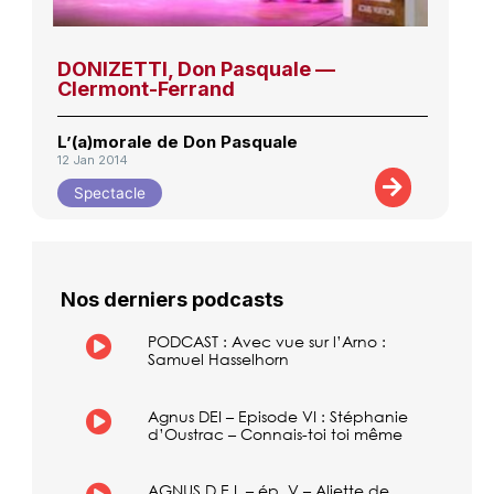
DONIZETTI, Don Pasquale —
Clermont-Ferrand
L’(a)morale de Don Pasquale
12 Jan 2014
Spectacle
Nos derniers podcasts
PODCAST : Avec vue sur l’Arno :
Samuel Hasselhorn
Agnus DEI – Episode VI : Stéphanie
d’Oustrac – Connais-toi toi même
AGNUS D.E.I. – ép. V – Aliette de