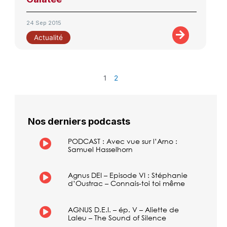
24 Sep 2015
Actualité
1
2
Nos derniers podcasts
PODCAST : Avec vue sur l’Arno :
Samuel Hasselhorn
Agnus DEI – Episode VI : Stéphanie
d’Oustrac – Connais-toi toi même
AGNUS D.E.I. – ép. V – Aliette de
Laleu – The Sound of Silence