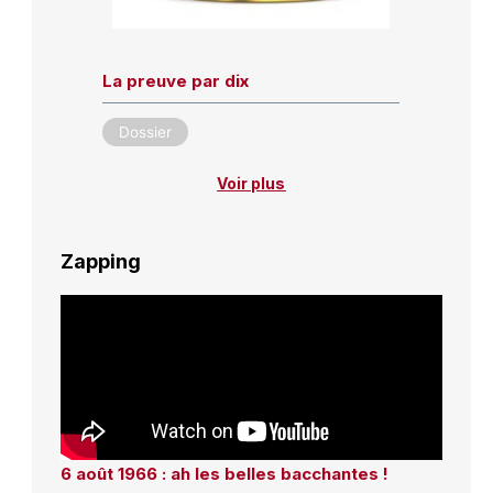
La preuve par dix
Dossier
Voir plus
Zapping
6 août 1966 : ah les belles bacchantes !