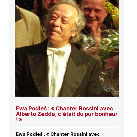
Ewa Podleś : « Chanter Rossini avec
Alberto Zedda, c’était du pur bonheur
! »
Ewa Podleś : « Chanter Rossini avec