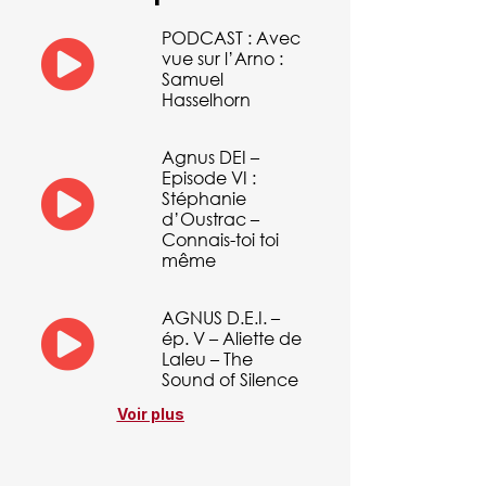
PODCAST : Avec
vue sur l’Arno :
Samuel
Hasselhorn
Agnus DEI –
Episode VI :
Stéphanie
d’Oustrac –
Connais-toi toi
même
AGNUS D.E.I. –
ép. V – Aliette de
Laleu – The
Sound of Silence
Voir plus