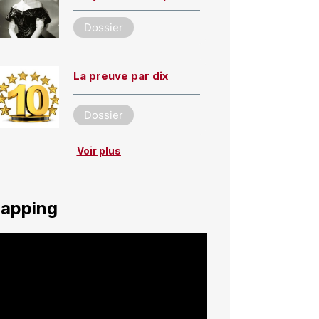
Dossier
La preuve par dix
Dossier
Voir plus
apping