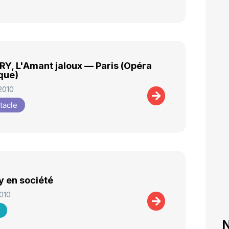
Y, L'Amant jaloux — Paris (Opéra
que)
2010
tacle
y en société
010
N