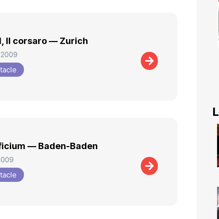
, Il corsaro — Zurich
 2009
tacle
L
ficium — Baden-Baden
2009
tacle