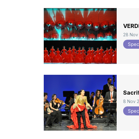
VERDI
28 Nov
Spec
Sacri
8 Nov 
Spec