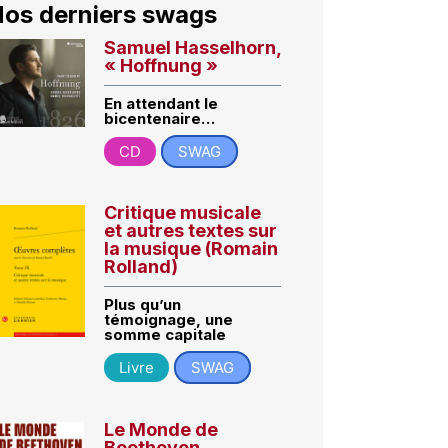
os derniers swags
Samuel Hasselhorn,
« Hoffnung »
En attendant le
bicentenaire…
CD
SWAG
Critique musicale
et autres textes sur
la musique (Romain
Rolland)
Plus qu’un
témoignage, une
somme capitale
Livre
SWAG
Le Monde de
Beethoven