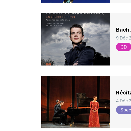
Bach 
9 Déc 
CD
Récit
4 Déc 
Spec