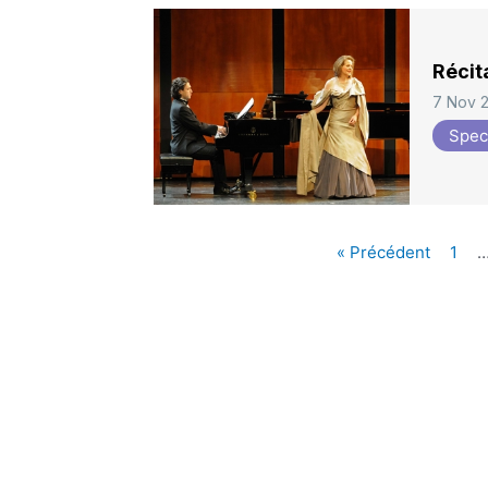
Récit
7 Nov 
Spec
« Précédent
1