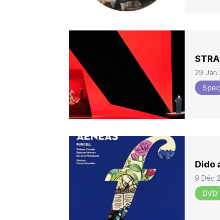
STRA
29 Jan
Spec
Dido 
9 Déc 
DVD