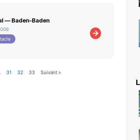
al — Baden-Baden
2009
tacle
…
31
32
33
Suivant »
L