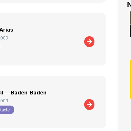
N
Arias
2009
al — Baden-Baden
2009
tacle