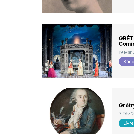
GRÉTR
Comi
19 Mar 
Spec
Grétr
7 Fév 2
Livre