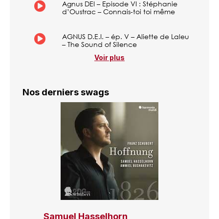
Agnus DEI – Episode VI : Stéphanie
d’Oustrac – Connais-toi toi même
AGNUS D.E.I. – ép. V – Aliette de Laleu
– The Sound of Silence
Voir plus
Nos derniers swags
Samuel Hasselhorn,