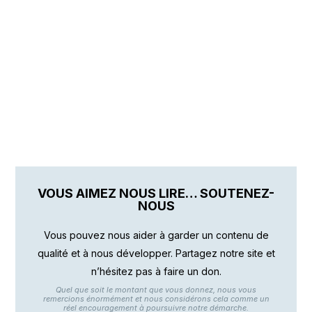
VOUS AIMEZ NOUS LIRE… SOUTENEZ-
NOUS
Vous pouvez nous aider à garder un contenu de
qualité et à nous développer. Partagez notre site et
n’hésitez pas à faire un don.
Quel que soit le montant que vous donnez, nous vous
remercions énormément et nous considérons cela comme un
réel encouragement à poursuivre notre démarche.