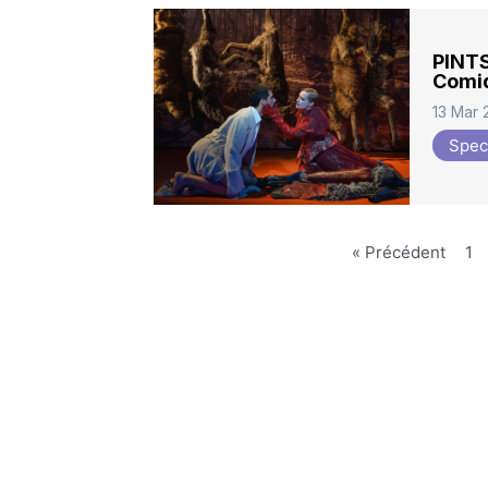
PINTS
Comi
13 Mar
Spec
« Précédent
1