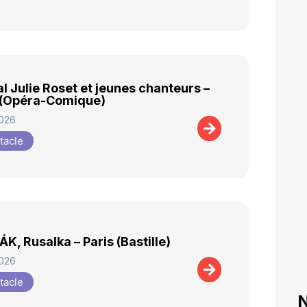
al Julie Roset et jeunes chanteurs –
 (Opéra-Comique)
2026
tacle
K, Rusalka – Paris (Bastille)
2026
tacle
N