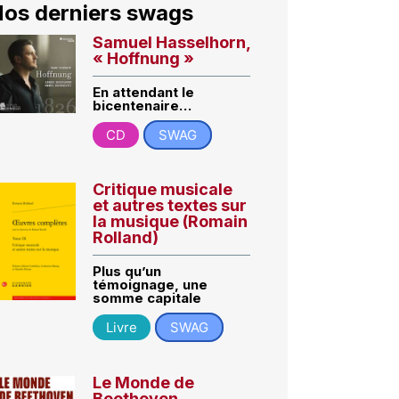
os derniers swags
Samuel Hasselhorn,
« Hoffnung »
En attendant le
bicentenaire…
CD
SWAG
Critique musicale
et autres textes sur
la musique (Romain
Rolland)
Plus qu’un
témoignage, une
somme capitale
Livre
SWAG
Le Monde de
Beethoven