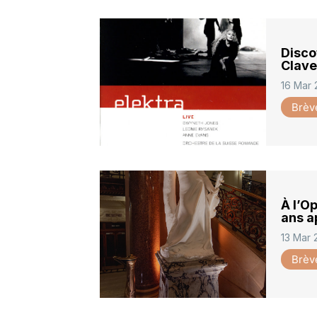
Disco
Clave
16 Mar
Brèv
À l’O
ans a
13 Mar
Brèv