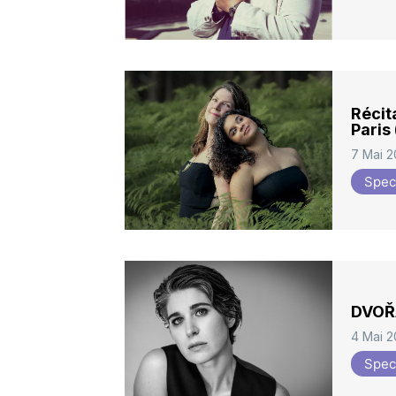
Récit
Paris
7 Mai 
Spec
DVOŘÁ
4 Mai 
Spec