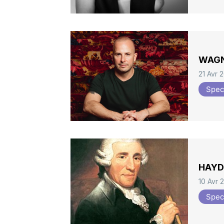
WAGNE
21 Avr 
Spec
HAYDN
10 Avr 
Spec