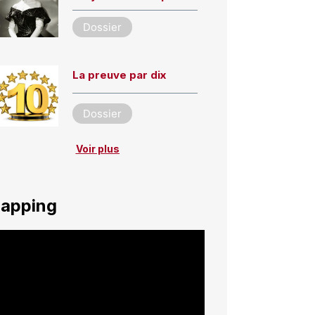
Dossier
La preuve par dix
Dossier
Voir plus
apping