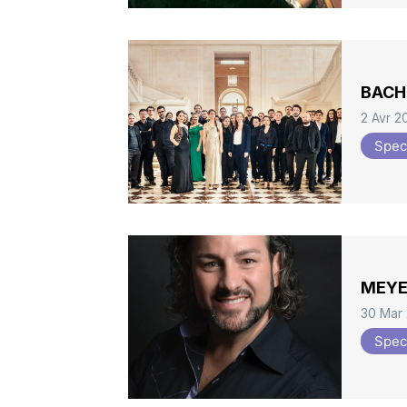
BACH,
2 Avr 2
Spec
MEYER
30 Mar
Spec