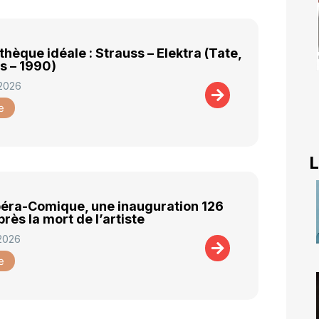
thèque idéale : Strauss – Elektra (Tate,
s – 1990)
 2026
e
L
péra-Comique, une inauguration 126
près la mort de l’artiste
 2026
e