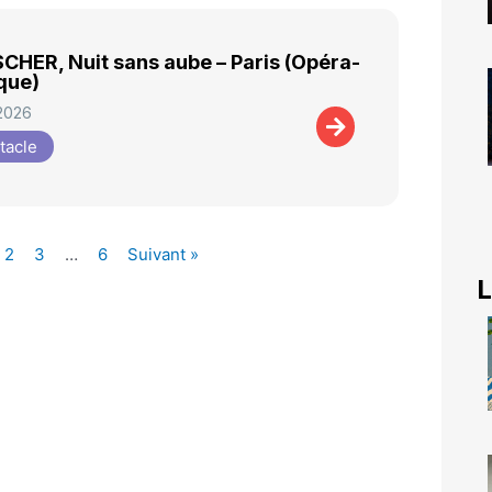
CHER, Nuit sans aube – Paris (Opéra-
que)
 2026
tacle
2
3
…
6
Suivant »
L