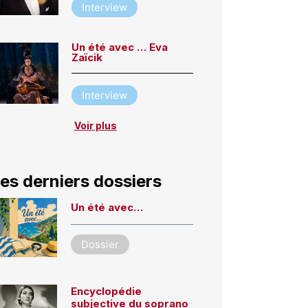
Interview
Un été avec … Eva
Zaïcik
Interview
Voir plus
es derniers dossiers
Un été avec…
Dossier
Encyclopédie
subjective du soprano