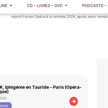
Sorbonne-Nouvelle. Il est particulièrement intéressé pa
scène, et ne perd jamais une occasion de mettre sa plume
rejoint Forum Opéra à la rentrée 2024, après avoir rempo
, Iphigénie en Tauride – Paris (Opéra-
que)
2025
tacle