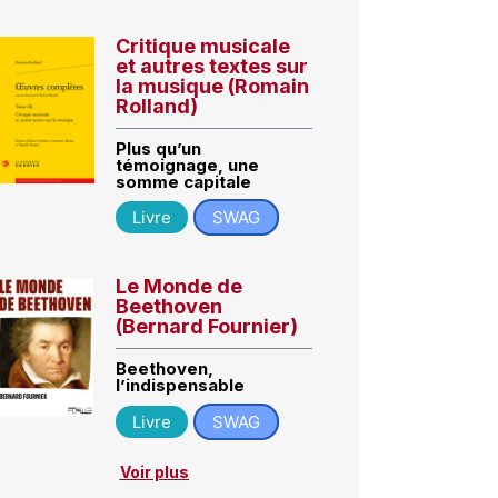
Critique musicale
et autres textes sur
la musique (Romain
Rolland)
Plus qu’un
témoignage, une
somme capitale
Livre
SWAG
Le Monde de
Beethoven
(Bernard Fournier)
Beethoven,
l’indispensable
Livre
SWAG
Voir plus