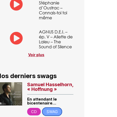
Stéphanie
d’Oustrac –
Connais-toi toi
même
AGNUS D.E.I. –
ép. V – Aliette de
Laleu – The
Sound of Silence
Voir plus
os derniers swags
Samuel Hasselhorn,
« Hoffnung »
En attendant le
bicentenaire…
CD
SWAG