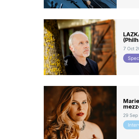
LAZKA
(Phil
7 Oct 
Spec
Marie
mezzo
29 Sep
Inte