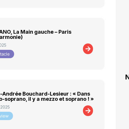
NO, La Main gauche – Paris
harmonie)
2025
tacle
N
-Andrée Bouchard-Lesieur : « Dans
-soprano, il y a mezzo et soprano ! »
 2025
rview