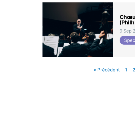
Chœur
(Phil
9 Sep 
Spec
« Précédent
1