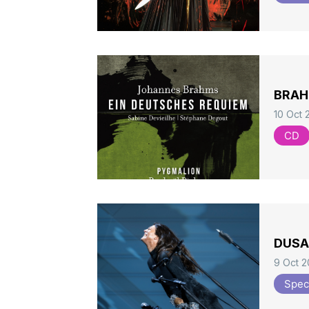
BRAH
10 Oct 
CD
DUSAP
9 Oct 
Spec