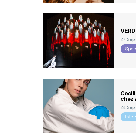
VERDI,
27 Sep
Spec
Cecili
chez 
24 Sep
Inte