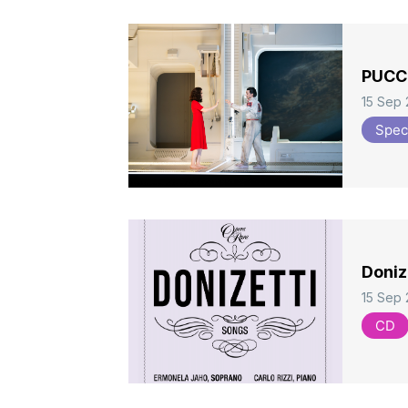
PUCCI
15 Sep
Spec
Donize
15 Sep
CD