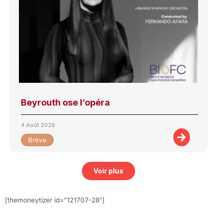
Beyrouth ose l’opéra
4 Août 2026
Brève
Voir plus
[themoneytizer id="121707-28"]