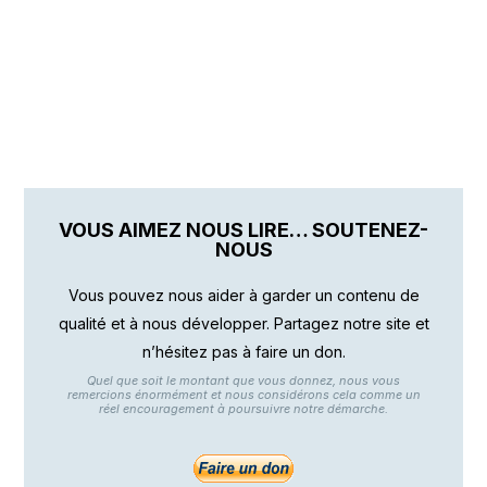
VOUS AIMEZ NOUS LIRE… SOUTENEZ-
NOUS
Vous pouvez nous aider à garder un contenu de
qualité et à nous développer. Partagez notre site et
n’hésitez pas à faire un don.
Quel que soit le montant que vous donnez, nous vous
remercions énormément et nous considérons cela comme un
réel encouragement à poursuivre notre démarche.