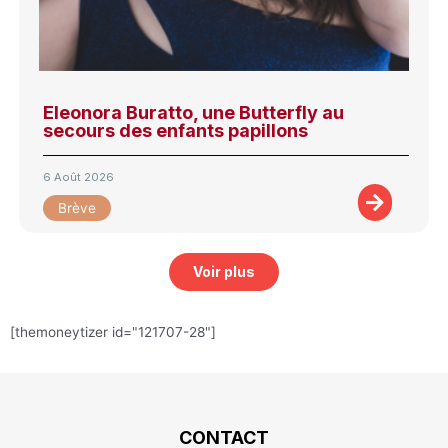
Eleonora Buratto, une Butterfly au
secours des enfants papillons
6 Août 2026
Brève
Voir plus
[themoneytizer id="121707-28"]
CONTACT