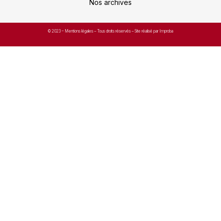
Nos archives
© 2023 –
Mentions légales
– Tous droits réservés – Site réalisé par Improba