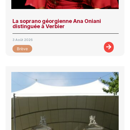
La soprano géorgienne Ana Oniani
distinguée à Verbier
3 Août 2026
Brève