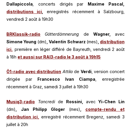
Dallapiccola
,
concerts dirigés par
Maxime Pascal,
distributions ici
,
enregistrés récemment à Salzbourg,
vendredi 2 août à 19h30
BRKlassik-radio
Götterdämnerung
de
Wagner,
avec
Simone Young
(dm)
, Valentin Schwarz
(mes)
,
distribution
ici,
première en léger différé de Bayreuth, vendredi 2 août
à 18h
et aussi sur RAI3-radio le 3 août à 19h15
Ö1-radio avec distribution
Attila
de
Verdi
, version concert
dirigée par
Francesco Ivan Ciampa
, enregistrée
récemment à Graz, samedi 3 juillet à 19h30
Musiq3-radio
Tancredi
de
Rossini,
avec
Yi-Chen Lin
(dm)
, Jan Philipp Gloger
(mes)
,
compte-rendu et
distribution ici,
enregistré récemment Bregenz, samedi 3
juillet à 20h