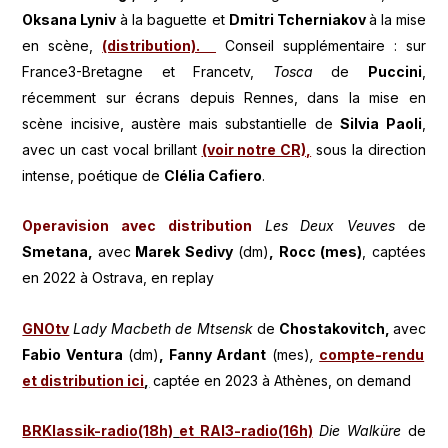
Oksana Lyniv
à la baguette et
Dmitri Tcherniakov
à la mise
en scène,
(distribution).
Conseil supplémentaire : sur
France3-Bretagne et Francetv,
Tosca
de
Puccini
,
récemment sur écrans depuis Rennes, dans la mise en
scène incisive, austère mais substantielle de
Silvia Paoli
,
avec un cast vocal brillant
(voir notre CR),
sous la direction
intense, poétique de
Clélia Cafiero
.
Operavision avec distribution
Les Deux Veuves
de
Smetana,
avec
Marek Sedivy
(dm)
, Rocc
(mes)
, captées
en 2022 à Ostrava, en replay
GNOtv
Lady Macbeth de Mtsensk
de
Chostakovitch,
avec
Fabio Ventura
(dm)
, Fanny Ardant
(mes)
,
compte-rendu
et distribution ici
,
captée en 2023 à Athènes, on demand
BRKlassik-radio(18h)
et RAI3-radio(16h)
Die Walküre
de