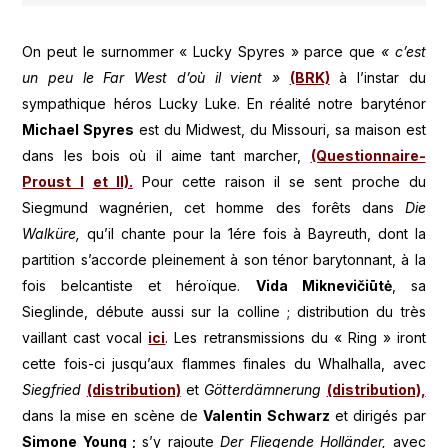
On peut le surnommer « Lucky Spyres » parce que
« c’est
un peu le Far West d’où il vient »
(BRK)
à l’instar du
sympathique héros Lucky Luke. En réalité notre baryténor
Michael Spyres
est du Midwest, du Missouri, sa maison est
dans les bois où il aime tant marcher,
(Questionnaire-
Proust I
et II).
Pour cette raison il se sent proche du
Siegmund wagnérien, cet homme des forêts dans
Die
Walküre,
qu’il chante pour la 1ére fois à Bayreuth, dont la
partition s’accorde pleinement à son ténor barytonnant, à la
fois belcantiste et héroïque.
Vida Miknevičiūtė
, sa
Sieglinde, débute aussi sur la colline ; distribution du très
vaillant cast vocal
ici
. Les retransmissions du « Ring » iront
cette fois-ci jusqu’aux flammes finales du Whalhalla, avec
Siegfried
(distribution)
et
Götterdämnerung
(distribution),
dans la mise en scène de
Valentin Schwarz
et dirigés par
Simone Young ;
s’y rajoute
Der Fliegende Holländer,
avec