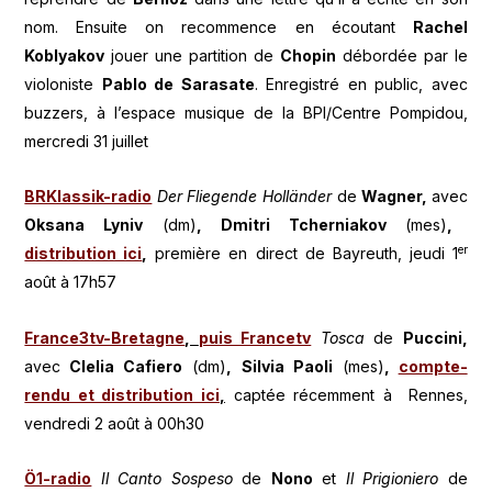
nom. Ensuite on recommence en écoutant
Rachel
Koblyakov
jouer une partition de
Chopin
débordée par le
violoniste
Pablo de Sarasate
. Enregistré en public, avec
buzzers, à l’espace musique de la BPI/Centre Pompidou,
mercredi 31 juillet
BRKlassik-radio
Der Fliegende Holländer
de
Wagner,
avec
Oksana Lyniv
(dm)
, Dmitri Tcherniakov
(mes)
,
er
distribution ici
,
première en direct de Bayreuth, jeudi 1
août à 17h57
France3tv-Bretagne
,
puis Francetv
Tosca
de
Puccini,
avec
Clelia Cafiero
(dm)
, Silvia Paoli
(mes)
,
compte-
rendu et distribution ici
,
captée récemment à Rennes,
vendredi 2 août à 00h30
Ö1-radio
Il Canto Sospeso
de
Nono
et
Il Prigioniero
de