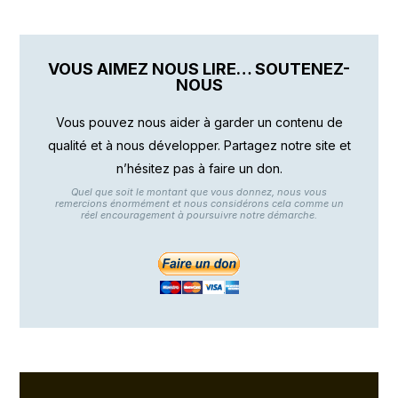
VOUS AIMEZ NOUS LIRE… SOUTENEZ-
NOUS
Vous pouvez nous aider à garder un contenu de
qualité et à nous développer. Partagez notre site et
n’hésitez pas à faire un don.
Quel que soit le montant que vous donnez, nous vous
remercions énormément et nous considérons cela comme un
réel encouragement à poursuivre notre démarche.