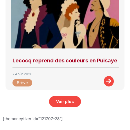
Lecocq reprend des couleurs en Puisaye
7 Août 2026
Brève
Voir plus
[themoneytizer id="121707-28"]