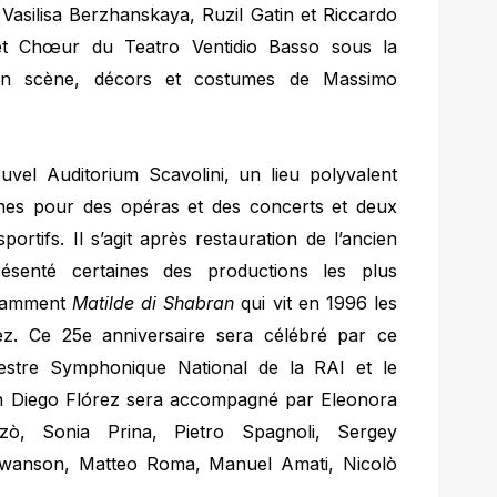
 Vasilisa Berzhanskaya, Ruzil Gatin et Riccardo
 et Chœur du Teatro Ventidio Basso sous la
 en scène, décors et costumes de Massimo
uvel Auditorium Scavolini, un lieu polyvalent
onnes pour des opéras et des concerts et deux
rtifs. Il s’agit après restauration de l’ancien
résenté certaines des productions les plus
notamment
Matilde di Shabran
qui vit en 1996 les
z. Ce 25e anniversaire sera célébré par ce
chestre Symphonique National de la RAI et le
n Diego Flórez sera accompagné par Eleonora
zò, Sonia Prina, Pietro Spagnoli, Sergey
wanson, Matteo Roma, Manuel Amati, Nicolò