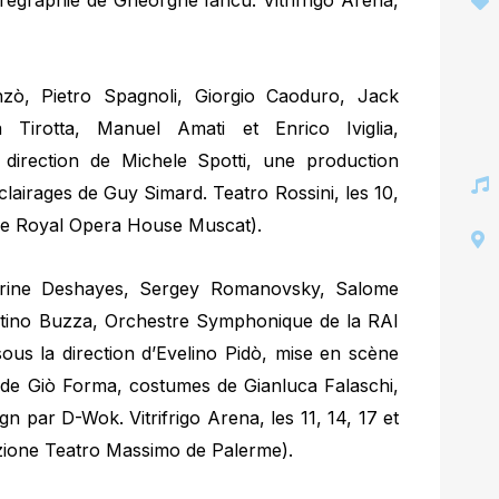
régraphie de Gheorghe Iancu. Vitrifrigo Arena,
ò, Pietro Spagnoli, Giorgio Caoduro, Jack
 Tirotta, Manuel Amati et Enrico Iviglia,
 direction de Michele Spotti, une production
airages de Guy Simard. Teatro Rossini, les 10,
 le Royal Opera House Muscat).
ine Deshayes, Sergey Romanovsky, Salome
entino Buzza, Orchestre Symphonique de la RAI
ous la direction d’Evelino Pidò, mise en scène
 de Giò Forma, costumes de Gianluca Falaschi,
n par D-Wok. Vitrifrigo Arena, les 11, 14, 17 et
zione Teatro Massimo de Palerme).