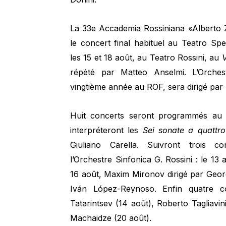
La 33e Accademia Rossiniana «Alberto Zed
le concert final habituel au Teatro Spe
les 15 et 18 août, au Teatro Rossini, au
V
répété par Matteo Anselmi. L’Orches
vingtième année au ROF, sera dirigé par 
Huit concerts seront programmés au Te
interpréteront les
Sei sonate a quattro
Giuliano Carella. Suivront trois co
l’Orchestre Sinfonica G. Rossini : le 13
16 août, Maxim Mironov dirigé par Georg
Iván López-Reynoso. Enfin quatre c
Tatarintsev (14 août), Roberto Tagliavin
Machaidze (20 août).