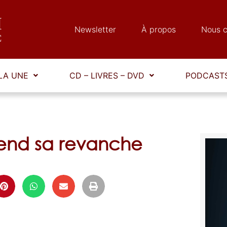
Newsletter
À propos
Nous c
LA UNE
CD – LIVRES – DVD
PODCASTS
rend sa revanche