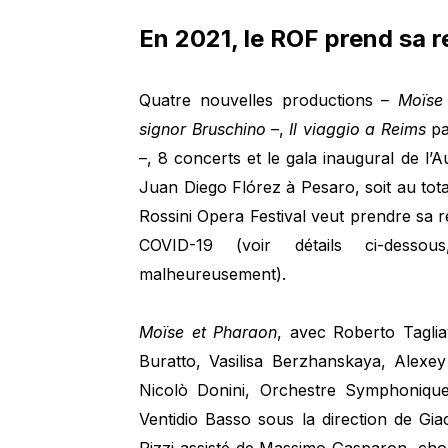
En 2021, le ROF prend sa 
Quatre nouvelles productions –
Moïse
signor Bruschino
–,
Il viaggio a Reims
pa
–, 8 concerts et le gala inaugural de l’
Juan Diego Flórez à Pesaro, soit au tota
Rossini Opera Festival veut prendre sa
COVID-19 (voir détails ci-desso
malheureusement).
Moïse et Pharaon
, avec Roberto Tagli
Buratto, Vasilisa Berzhanskaya, Alexe
Nicolò Donini, Orchestre Symphoniqu
Ventidio Basso sous la direction de Gi