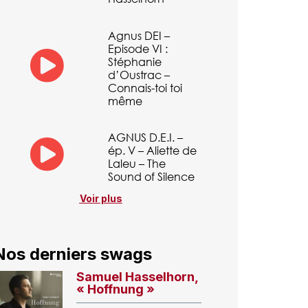
Agnus DEI –
Episode VI :
Stéphanie
d’Oustrac –
Connais-toi toi
même
AGNUS D.E.I. –
ép. V – Aliette de
Laleu – The
Sound of Silence
Voir plus
Nos derniers swags
Samuel Hasselhorn,
« Hoffnung »