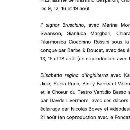
Pizzi assisté de Massimo Gasparon, cho
les 9, 12, 16 et 19 août.
Il signor Bruschino
, avec Marina Monz
Swanson, Gianluca Margheri, Chiara
Filarmonica Gioachino Rossini sous la
conçue par Barbe & Doucet, avec des écl
13, 15 et 18 août (en coproduction avec
Elisabetta regina d’Inghilterra
avec Kar
Jicia, Sonia Prina, Barry Banks et Val
et le Chœur du Teatro Ventidio Basso s
par Davide Livermore, avec des décors
éclairage par Nicolas Bovey et vidéodesig
21 août (en coproduction avec la Fonda