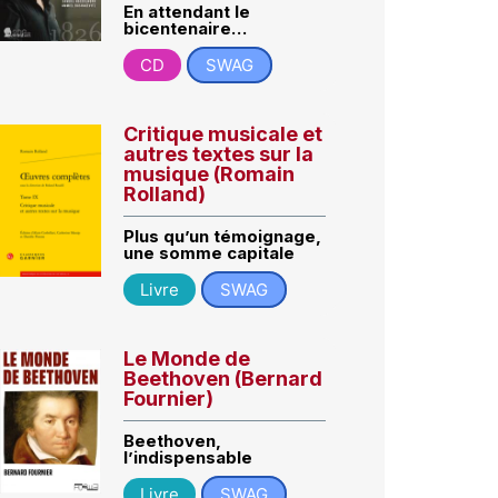
En attendant le
bicentenaire…
CD
SWAG
Critique musicale et
autres textes sur la
musique (Romain
Rolland)
Plus qu’un témoignage,
une somme capitale
Livre
SWAG
Le Monde de
Beethoven (Bernard
Fournier)
Beethoven,
l’indispensable
Livre
SWAG