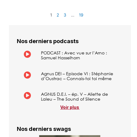
1
2
3
…
19
Nos derniers podcasts
PODCAST : Avec vue sur l’Arno :
Samuel Hasselhorn
Agnus DEI – Episode VI : Stéphanie
d’Oustrac – Connais-toi toi même
AGNUS D.E.I. – ép. V – Aliette de
Laleu – The Sound of Silence
Voir plus
Nos derniers swags