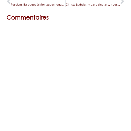
Passions Baroques à Montauban, quand la délectation n’est pas morose
Christa Ludwig : « dans cinq ans, nous aurons une autre Netrebko ! »
Commentaires