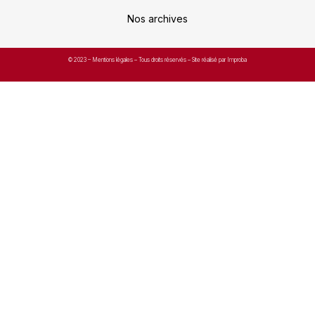
Nos archives
© 2023 –
Mentions légales
– Tous droits réservés – Site réalisé par Improba