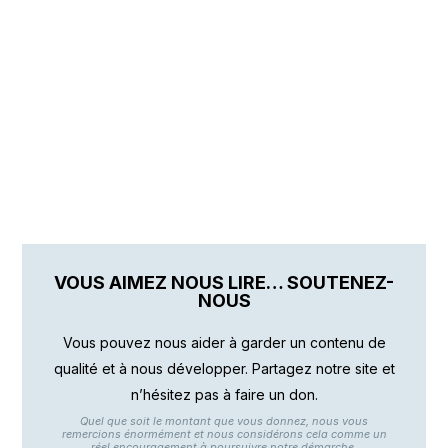
VOUS AIMEZ NOUS LIRE… SOUTENEZ-
NOUS
Vous pouvez nous aider à garder un contenu de
qualité et à nous développer. Partagez notre site et
n’hésitez pas à faire un don.
Quel que soit le montant que vous donnez, nous vous
remercions énormément et nous considérons cela comme un
réel encouragement à poursuivre notre démarche.