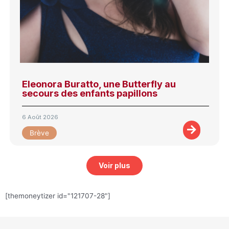
Eleonora Buratto, une Butterfly au
secours des enfants papillons
6 Août 2026
Brève
Voir plus
[themoneytizer id="121707-28"]