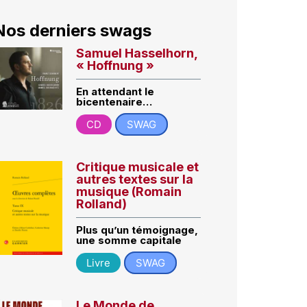
Nos derniers swags
Samuel Hasselhorn,
« Hoffnung »
En attendant le
bicentenaire…
CD
SWAG
Critique musicale et
autres textes sur la
musique (Romain
Rolland)
Plus qu’un témoignage,
une somme capitale
Livre
SWAG
Le Monde de