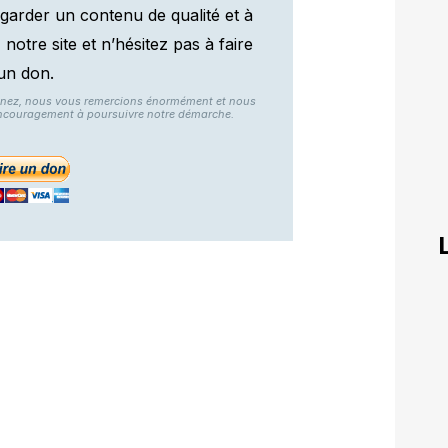
garder un contenu de qualité et à
otre site et n’hésitez pas à faire
un don.
nnez, nous vous remercions énormément et nous
ncouragement à poursuivre notre démarche.