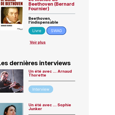
Beethoven (Bernard
Fournier)
Beethoven,
l’indispensable
Livre
SWAG
Voir plus
Les dernières interviews
Un été avec … Arnaud
Thorette
Interview
Un été avec … Sophie
Junker