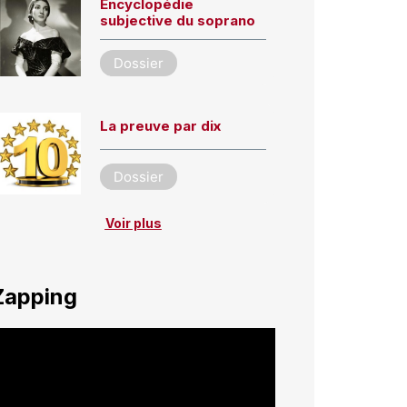
Encyclopédie
subjective du soprano
Dossier
La preuve par dix
Dossier
Voir plus
Zapping