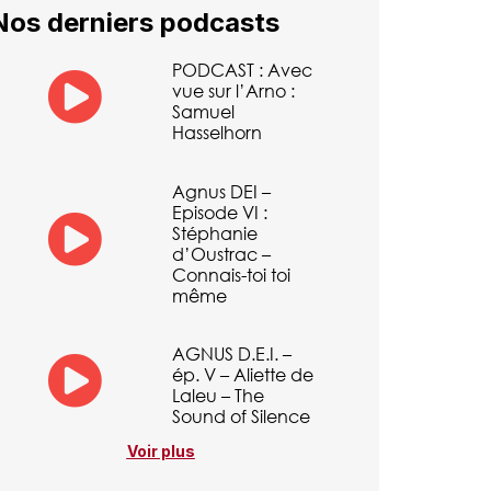
Nos derniers podcasts
PODCAST : Avec
vue sur l’Arno :
Samuel
Hasselhorn
Agnus DEI –
Episode VI :
Stéphanie
d’Oustrac –
Connais-toi toi
même
AGNUS D.E.I. –
ép. V – Aliette de
Laleu – The
Sound of Silence
Voir plus