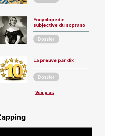
Encyclopédie
subjective du soprano
Dossier
La preuve par dix
Dossier
Voir plus
Zapping