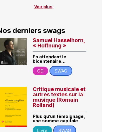
Voir plus
Nos derniers swags
Samuel Hasselhorn,
« Hoffnung »
En attendant le
bicentenaire…
CD
SWAG
Critique musicale et
autres textes sur la
musique (Romain
Rolland)
Plus qu’un témoignage,
une somme capitale
Livre
SWAG