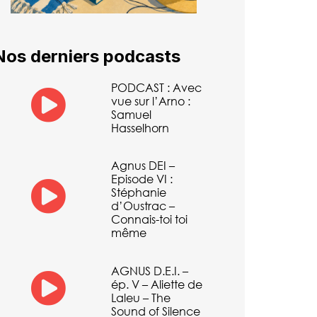
Nos derniers podcasts
PODCAST : Avec
vue sur l’Arno :
Samuel
Hasselhorn
Agnus DEI –
Episode VI :
Stéphanie
d’Oustrac –
Connais-toi toi
même
AGNUS D.E.I. –
ép. V – Aliette de
Laleu – The
Sound of Silence