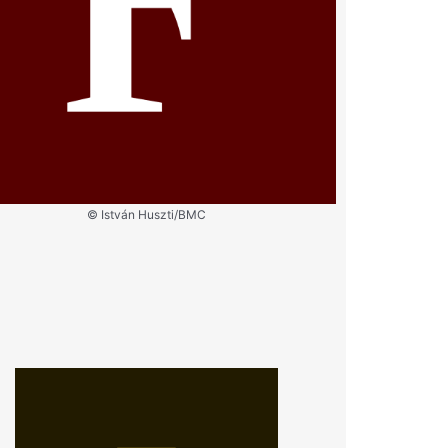
© István Huszti/BMC