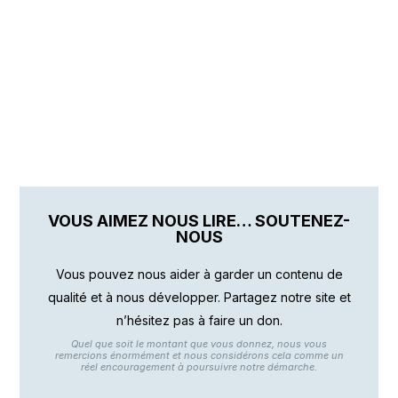
VOUS AIMEZ NOUS LIRE… SOUTENEZ-
NOUS
Vous pouvez nous aider à garder un contenu de
qualité et à nous développer. Partagez notre site et
n’hésitez pas à faire un don.
Quel que soit le montant que vous donnez, nous vous
remercions énormément et nous considérons cela comme un
réel encouragement à poursuivre notre démarche.