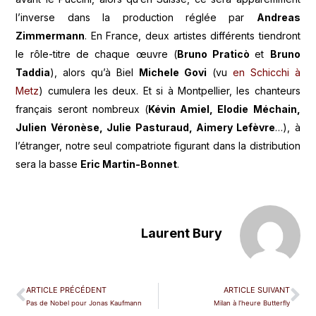
l’inverse dans la production réglée par
Andreas
Zimmermann
. En France, deux artistes différents tiendront
le rôle-titre de chaque œuvre (
Bruno Praticò
et
Bruno
Taddia
), alors qu’à Biel
Michele Govi
(vu
en Schicchi à
Metz
) cumulera les deux. Et si à Montpellier, les chanteurs
français seront nombreux (
Kévin Amiel, Elodie Méchain,
Julien Véronèse, Julie Pasturaud, Aimery Lefèvre
…), à
l’étranger, notre seul compatriote figurant dans la distribution
sera la basse
Eric Martin-Bonnet
.
Laurent Bury
ARTICLE PRÉCÉDENT
ARTICLE SUIVANT
Pas de Nobel pour Jonas Kaufmann
Milan à l’heure Butterfly