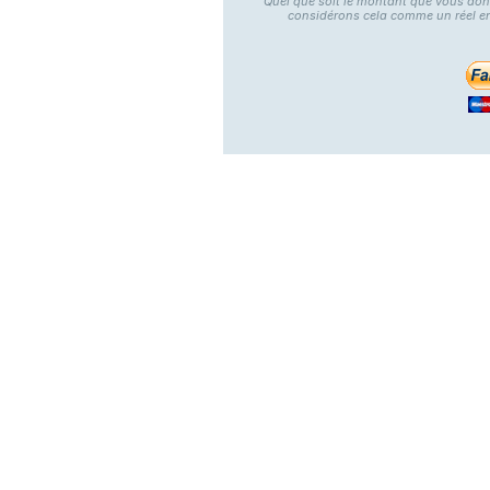
Quel que soit le montant que vous do
considérons cela comme un réel e