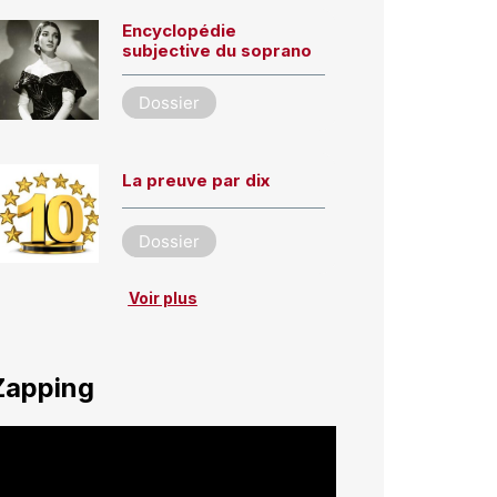
Encyclopédie
subjective du soprano
Dossier
La preuve par dix
Dossier
Voir plus
Zapping