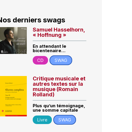
Nos derniers swags
Samuel Hasselhorn,
« Hoffnung »
En attendant le
bicentenaire…
CD
SWAG
Critique musicale et
autres textes sur la
musique (Romain
Rolland)
Plus qu’un témoignage,
une somme capitale
Livre
SWAG