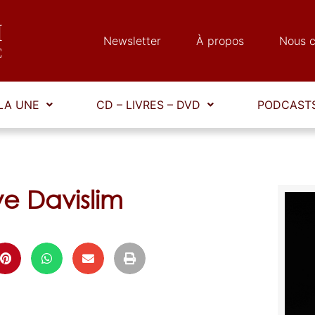
Newsletter
À propos
Nous c
LA UNE
CD – LIVRES – DVD
PODCASTS
ve Davislim