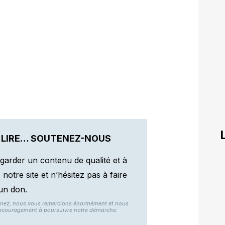
 LIRE… SOUTENEZ-NOUS
garder un contenu de qualité et à
otre site et n’hésitez pas à faire
un don.
nnez, nous vous remercions énormément et nous
ncouragement à poursuivre notre démarche.