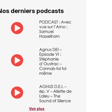
Nos derniers podcasts
PODCAST : Avec
vue sur l’Arno :
Samuel
Hasselhorn
Agnus DEI –
Episode VI :
Stéphanie
d’Oustrac –
Connais-toi toi
même
AGNUS D.E.I. –
ép. V – Aliette de
Laleu – The
Sound of Silence
Voir plus