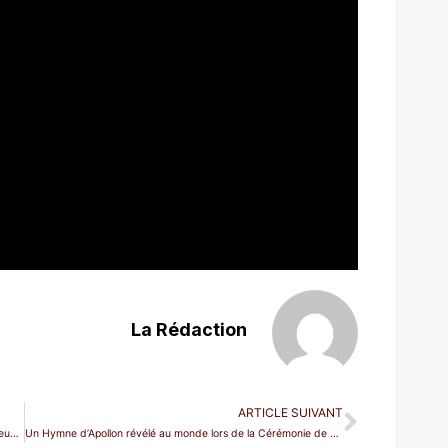
La Rédaction
ARTICLE SUIVANT
Benjamin Bernheim présent à la Cérémonie de clôture des Jeux Olympiques
Un Hymne d’Apollon révélé au monde lors de la Cérémonie de clôture des JO de Paris 2024