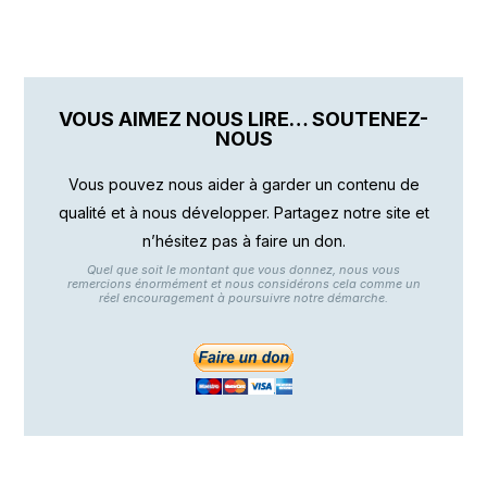
VOUS AIMEZ NOUS LIRE… SOUTENEZ-
NOUS
Vous pouvez nous aider à garder un contenu de
qualité et à nous développer. Partagez notre site et
n’hésitez pas à faire un don.
Quel que soit le montant que vous donnez, nous vous
remercions énormément et nous considérons cela comme un
réel encouragement à poursuivre notre démarche.