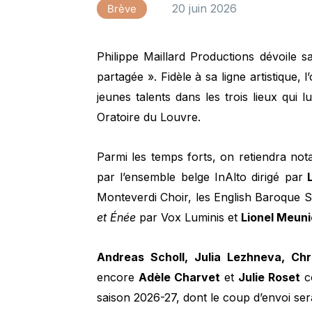
20 juin 2026
Brève
Philippe Maillard Productions dévoile s
partagée ». Fidèle à sa ligne artistique,
jeunes talents dans les trois lieux qui l
Oratoire du Louvre.
Parmi les temps forts, on retiendra no
par l’ensemble belge InAlto dirigé par
L
Monteverdi Choir, les English Baroque S
et Énée
par Vox Luminis et
Lionel Meuni
Andreas Scholl, Julia Lezhneva, Chri
encore
Adèle Charvet
et
Julie Roset
co
saison 2026-27, dont le coup d’envoi se