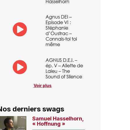
Hasselhorn
Agnus DEI –
Episode VI :
Stéphanie
d’Oustrac –
Connais-toi toi
même
AGNUS D.E.I. –
ép. V – Aliette de
Laleu – The
Sound of Silence
Voir plus
Nos derniers swags
Samuel Hasselhorn,
« Hoffnung »