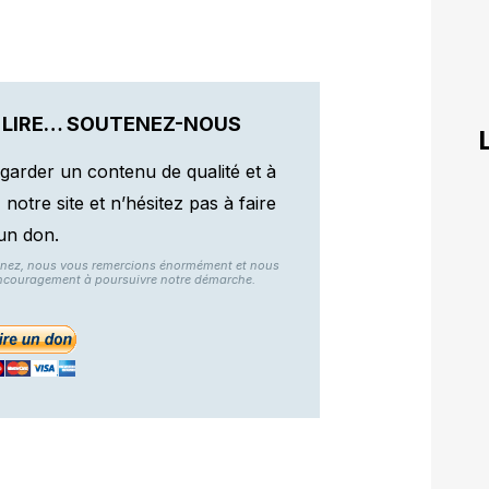
 LIRE… SOUTENEZ-NOUS
garder un contenu de qualité et à
otre site et n’hésitez pas à faire
un don.
nnez, nous vous remercions énormément et nous
ncouragement à poursuivre notre démarche.