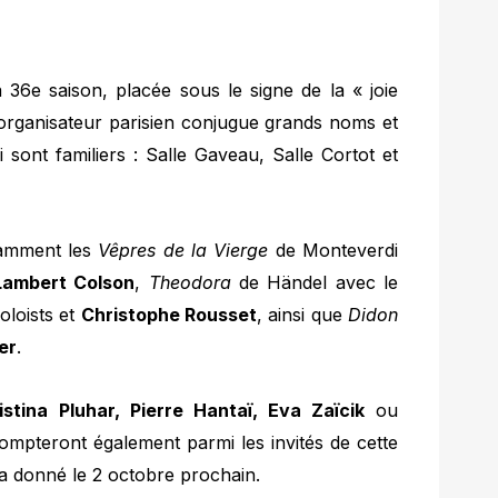
a 36e saison, placée sous le signe de la « joie
 l’organisateur parisien conjugue grands noms et
ui sont familiers : Salle Gaveau, Salle Cortot et
tamment les
Vêpres de la Vierge
de Monteverdi
ambert Colson
,
Theodora
de Händel avec le
oloists et
Christophe Rousset
, ainsi que
Didon
er
.
stina Pluhar, Pierre Hantaï, Eva Zaïcik
ou
mpteront également parmi les invités de cette
ra donné le 2 octobre prochain.