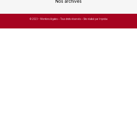
Nos archives
© 2023 –
Mentions légales
– Tous droits réservés – Site réalisé par Improba