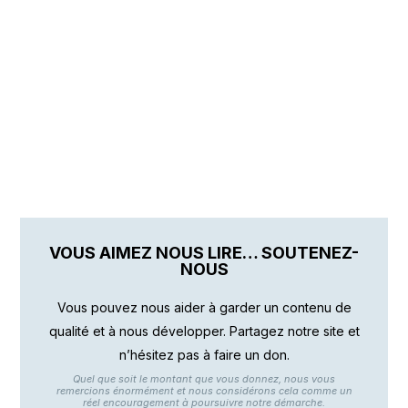
VOUS AIMEZ NOUS LIRE… SOUTENEZ-
NOUS
Vous pouvez nous aider à garder un contenu de
qualité et à nous développer. Partagez notre site et
n’hésitez pas à faire un don.
Quel que soit le montant que vous donnez, nous vous
remercions énormément et nous considérons cela comme un
réel encouragement à poursuivre notre démarche.