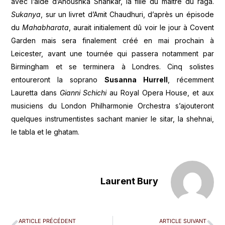
avec l’aide d’Anoushka Shankar, la fille du maître du raga.
Sukanya
, sur un livret d’Amit Chaudhuri, d’après un épisode
du
Mahabharata
, aurait initialement dû voir le jour à Covent
Garden
mais sera finalement créé en mai prochain à
Leicester, avant une tournée qui passera notamment par
Birmingham et se terminera à Londres. Cinq solistes
entoureront la soprano
Susanna Hurrell
, récemment
Lauretta dans
Gianni Schichi
au Royal Opera House, et aux
musiciens du London Philharmonie Orchestra s’ajouteront
quelques instrumentistes sachant manier le sitar, la shehnai,
le tabla et le ghatam.
Laurent Bury
ARTICLE PRÉCÉDENT
ARTICLE SUIVANT