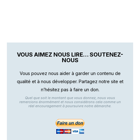
VOUS AIMEZ NOUS LIRE… SOUTENEZ-
NOUS
Vous pouvez nous aider à garder un contenu de
qualité et à nous développer. Partagez notre site et
n’hésitez pas à faire un don.
Quel que soit le montant que vous donnez, nous vous
remercions énormément et nous considérons cela comme un
réel encouragement à poursuivre notre démarche.