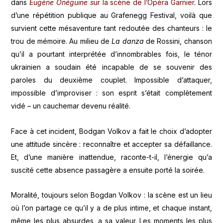
dans
Eugène Onéguine s
ur la scène de l’Opéra Garnier
. Lors
d’une répétition publique au Grafenegg Festival, voilà que
survient cette mésaventure tant redoutée des chanteurs : le
trou de mémoire. Au milieu de
La danza
de Rossini, chanson
qu’il a pourtant interprétée d’innombrables fois, le ténor
ukrainien a soudain été incapable de se souvenir des
paroles du deuxième couplet. Impossible d’attaquer,
impossible d’improviser : son esprit s’était complètement
vidé – un cauchemar devenu réalité.
Face à cet incident, Bodgan Volkov a fait le choix d’adopter
une attitude sincère : reconnaître et accepter sa défaillance.
Et, d’une manière inattendue, raconte-t-il, l’énergie qu’a
suscité cette absence passagère a ensuite porté la soirée.
Moralité, toujours selon Bogdan Volkov : la scène est un lieu
où l’on partage ce qu’il y a de plus intime, et chaque instant,
même les plus absurdes, a sa valeur. Les moments les plus