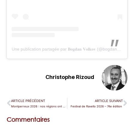
Une publication partagée par 𝐁𝐨𝐠𝐝𝐚𝐧 𝐕𝐨𝐥𝐤𝐨𝐯 (@bogdan_volkov_tenor)
Christophe Rizoud
ARTICLE PRÉCÉDENT
ARTICLE SUIVANT
Montperreux 2026 : nos régions ont du talent
Festival de Ravello 2026 – 74e édition
Commentaires