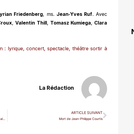
yrian Friedenberg
, ms.
Jean‑Yves Ruf
. Avec
Croux
,
Valentin Thill
,
Tomasz Kumiega
,
Clara
: lyrique, concert, spectacle, théâtre sortir à
La Rédaction
ARTICLE SUIVANT
Elīna Garanča renonce à Ariadne auf Naxos au Festival de Salzbourg
Mort de Jean-Philippe Courtis