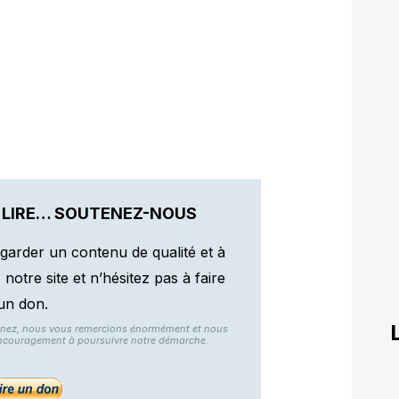
 LIRE… SOUTENEZ-NOUS
garder un contenu de qualité et à
otre site et n’hésitez pas à faire
un don.
nnez, nous vous remercions énormément et nous
ncouragement à poursuivre notre démarche.