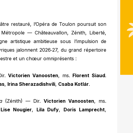
âtre restauré, l’Opéra de Toulon poursuit son
a Métropole — Châteauvallon, Zénith, Liberté,
ne artistique ambitieuse sous l’impulsion de
riques jalonnent 2026‑27, du grand répertoire
estre et un chœur omniprésents :
Dir.
Victorien Vanoosten
, ms.
Florent Siaud
.
as
,
Irina Sherazadishvili
,
Csaba Kotlár
.
a
(Zénith) — Dir.
Victorien Vanoosten
, ms.
,
Lise Nougier
,
Lila Dufy
,
Doris Lamprecht
,