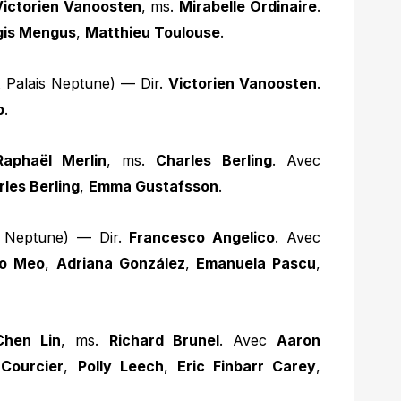
Victorien Vanoosten
, ms.
Mirabelle Ordinaire
.
gis Mengus
,
Matthieu Toulouse
.
 Palais Neptune) — Dir.
Victorien Vanoosten
.
o
.
Raphaël Merlin
, ms.
Charles Berling
. Avec
les Berling
,
Emma Gustafsson
.
s Neptune) — Dir.
Francesco Angelico
. Avec
no Meo
,
Adriana González
,
Emanuela Pascu
,
Chen Lin
, ms.
Richard Brunel
. Avec
Aaron
 Courcier
,
Polly Leech
,
Eric Finbarr Carey
,