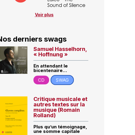
Sound of Silence
Voir plus
Nos derniers swags
Samuel Hasselhorn,
« Hoffnung »
En attendant le
bicentenaire…
CD
SWAG
Critique musicale et
autres textes sur la
musique (Romain
Rolland)
Plus qu’un témoignage,
une somme capitale