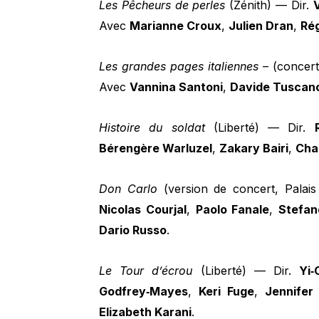
Les Pêcheurs de perles
(Zénith) — Dir.
Avec
Marianne Croux
,
Julien Dran
,
Ré
Les grandes pages italiennes
– (concert
Avec
Vannina Santoni
,
Davide Tuscan
Histoire du soldat
(Liberté) — Dir.
Bérengère Warluzel
,
Zakary Bairi
,
Char
Don Carlo
(version de concert, Palai
Nicolas Courjal
,
Paolo Fanale
,
Stefa
Dario Russo
.
Le Tour d’écrou
(Liberté) — Dir.
Yi‑
Godfrey‑Mayes
,
Keri Fuge
,
Jennifer
Elizabeth Karani
.