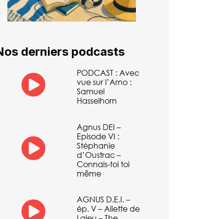
Nos derniers podcasts
PODCAST : Avec
vue sur l’Arno :
Samuel
Hasselhorn
Agnus DEI –
Episode VI :
Stéphanie
d’Oustrac –
Connais-toi toi
même
AGNUS D.E.I. –
ép. V – Aliette de
Laleu – The