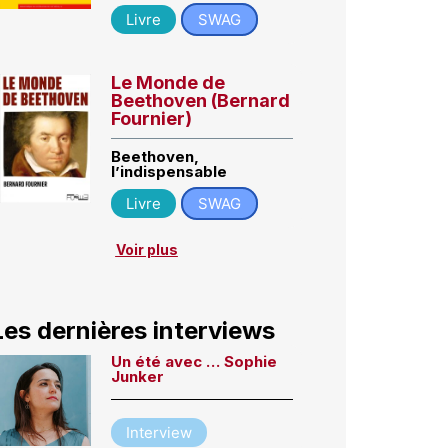
Livre
SWAG
Le Monde de
Beethoven (Bernard
Fournier)
Beethoven,
l’indispensable
Livre
SWAG
Voir plus
Les dernières interviews
Un été avec … Sophie
Junker
Interview