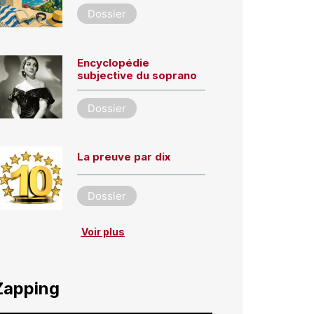
Dossier
Encyclopédie
subjective du soprano
Dossier
La preuve par dix
Dossier
Voir plus
Zapping