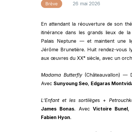
26 mai 2026
Brève
En attendant la réouverture de son thé
itinérance dans les grands lieux de l
Palais Neptune — et maintient une lig
Jérôme Brunetière. Huit rendez-vous ly
aux œuvres du XXᵉ siècle, avec un orch
Madama Butterfly
(Châteauvallon) — 
Avec
Sunyoung Seo
,
Edgaras Montvid
L’Enfant et les sortilège
s +
Petrouchk
James Bonas
. Avec
Victoire Bunel
Fabien Hyon
.