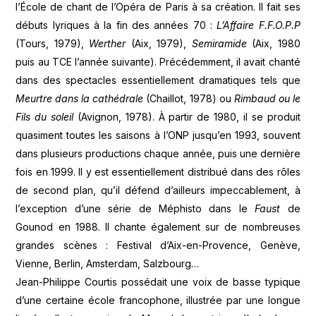
l’École de chant de l’Opéra de Paris à sa création. Il fait ses
débuts lyriques à la fin des années 70 :
L’Affaire F.F.O.P.P
(Tours, 1979),
Werther
(Aix, 1979),
Semiramide
(Aix, 1980
puis au TCE l’année suivante). Précédemment, il avait chanté
dans des spectacles essentiellement dramatiques tels que
Meurtre dans la cathédrale
(Chaillot, 1978) ou
Rimbaud ou le
Fils du soleil
(Avignon, 1978). À partir de 1980, il se produit
quasiment toutes les saisons à l’ONP jusqu’en 1993, souvent
dans plusieurs productions chaque année, puis une dernière
fois en 1999. Il y est essentiellement distribué dans des rôles
de second plan, qu’il défend d’ailleurs impeccablement, à
l’exception d’une série de Méphisto dans le
Faust
de
Gounod en 1988. Il chante également sur de nombreuses
grandes scènes : Festival d’Aix-en-Provence, Genève,
Vienne, Berlin, Amsterdam, Salzbourg…
Jean-Philippe Courtis possédait une voix de basse typique
d’une certaine école francophone, illustrée par une longue