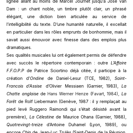
lignée allant au moins de Marcel Journet jusqu’à José van
Dam : un chant noble, un timbre plutôt clair, un phrasé
élégant, une diction bien articulée au service de
l’intelligibilité du texte. D’une humanité naturelle, il excellait
en particulier dans les rôles emprunts de bonhommie, mais il
savait aussi émouvoir avec finesse dans des emplois plus
dramatiques.
Ses qualités musicales lui ont également permis de défendre
avec succès le répertoire contemporain : outre
L’Affaire
F.F.O.P.P
de Patrice Sciortino déjà citée, il participe à la
création d’
Ondine
de Daniel-Lesur (TCE, 1982),
Saint-
Francois
d’Assise
d’Olivier Messiaen (Garnier, 1983),
La
Chatte anglaise
de
Hans Werner Henze (Favart, 1984),
La
Forêt
de Rolf Liebermann (Genève, 1987 : il y remplaçait au
pied levé Ruggero Raimondi qui s’était désisté avant la
première),
La Célestine
de Maurice Ohana (Garnier, 1988),
Quatrevingt-treize
d’Antoine Duhamel (Lyon, 1989), ou
encore
Chin
de Jean-Luc Trulès (Saint-Denis de la Réunion,