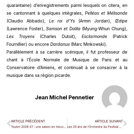
quarantaine) d’enregistrements parmi lesquels on citera, en
se cantonnant à quelques intégrales,
Pelléas et Mélisande
(Claudio Abbado),
Le roi d’Ys
(Armin Jordan),
Œdipe
(Lawrence Foster),
Samson et Dalila
(Myung-Whun Chung),
Les Troyens
(Charles Dutoit),
Esclarmonde
(Patrick
Fournillier) ou encore
Dardanus
(Marc Minkowski).
Parallèlement à sa carrière scénique, il fut professeur de
chant à l’École Normale de Musique de Paris et au
Conservatoire d’Amiens, et continuait à se consacrer à la
musique dans sa région picarde.
Jean Michel Pennetier
ARTICLE PRÉCÉDENT
ARTICLE SUIVANT
Toulon 2026-27 : une saison en mouvement
Les 20 ans de l’Orchestre du Festival de Göttingen