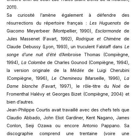
2011).
Sa curiosité l’amène également à défendre des
résurrections du répertoire français :
Les Huguenots
de
Giacomo Meyerbeer (Montpellier, 1990),
Esclarmonde
de
Jules Massenet (Favart, 1992),
Rodrigue et Chimène
de
Claude Debussy (Lyon, 1993), un truculent Falstaff dans
Le
songe d’une nuit d’été
d’Ambroise Thomas (Compiègne,
1994),
La Colombe
de Charles Gounod (Compiègne, 1994),
la version originale de la
Médée
de Luigi Cherubini
(Compiègne, 1996),
Le Chemineau
(Marseille, 1996),
La
Dame blanche (
Favart, 1997), le rôle-titre du
Noé
de
Fromenthal Halévy et Georges Bizet (Compiègne, 2004) et
bien d’autres.
Jean-Philippe Courtis avait travaillé avec des chefs tels que
Claudio Abbado, John Eliot Gardiner, Kent Nagano, James
Conlon, Seiji Ozawa ou encore Antonio Pappano. Sa
discographie comprend une trentaine (voire une