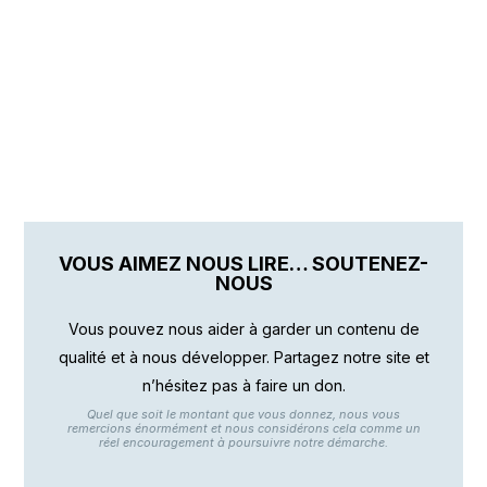
VOUS AIMEZ NOUS LIRE… SOUTENEZ-
NOUS
Vous pouvez nous aider à garder un contenu de
qualité et à nous développer. Partagez notre site et
n’hésitez pas à faire un don.
Quel que soit le montant que vous donnez, nous vous
remercions énormément et nous considérons cela comme un
réel encouragement à poursuivre notre démarche.