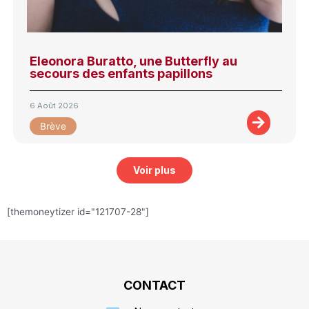
Eleonora Buratto, une Butterfly au
secours des enfants papillons
6 Août 2026
Brève
Voir plus
[themoneytizer id="121707-28"]
CONTACT