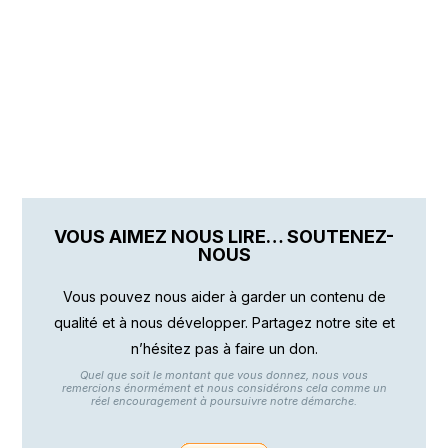
VOUS AIMEZ NOUS LIRE… SOUTENEZ-
NOUS
Vous pouvez nous aider à garder un contenu de
qualité et à nous développer. Partagez notre site et
n’hésitez pas à faire un don.
Quel que soit le montant que vous donnez, nous vous
remercions énormément et nous considérons cela comme un
réel encouragement à poursuivre notre démarche.