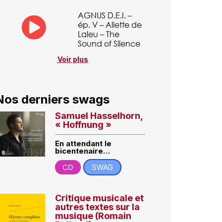
AGNUS D.E.I. –
ép. V – Aliette de
Laleu – The
Sound of Silence
Voir plus
Nos derniers swags
Samuel Hasselhorn,
« Hoffnung »
En attendant le
bicentenaire…
CD
SWAG
Critique musicale et
autres textes sur la
musique (Romain