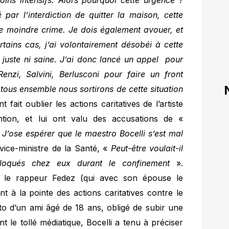
oins intensifs. Alors pourquoi cette urgence ?
 par l’interdiction de quitter la maison, cette
le moindre crime. Je dois également avouer, et
rtains cas, j’ai volontairement désobéi à cette
ni juste ni saine. J’ai donc lancé un appel pour
enzi, Salvini, Berlusconi pour faire un front
tous ensemble nous sortirons de cette situation
fait oublier les actions caritatives de l’artiste
tion, et lui ont valu des accusations de «
«
J’ose espérer que le maestro Bocelli s’est mal
 vice-ministre de la Santé, «
Peut-être voulait-il
ns bloqués chez eux durant le confinement
».
s, le rappeur Fedez (qui avec son épouse le
 à la pointe des actions caritatives contre le
to d’un ami âgé de 18 ans, obligé de subir une
 le tollé médiatique, Bocelli a tenu à préciser