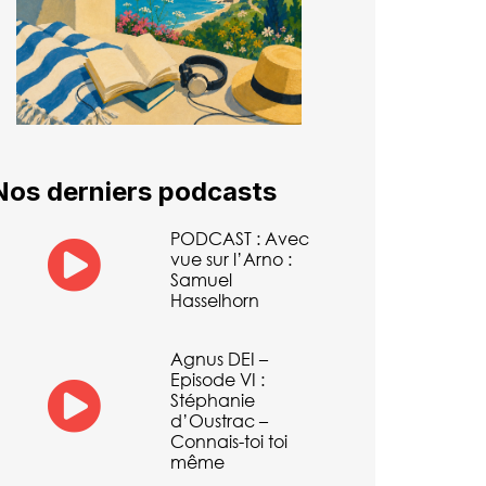
Nos derniers podcasts
PODCAST : Avec
vue sur l’Arno :
Samuel
Hasselhorn
Agnus DEI –
Episode VI :
Stéphanie
d’Oustrac –
Connais-toi toi
même