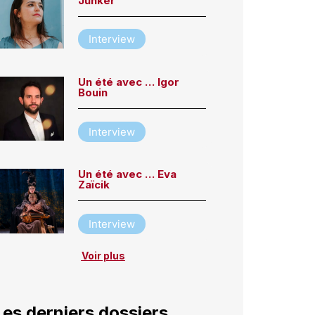
Junker
Interview
Un été avec … Igor
Bouin
Interview
Un été avec … Eva
Zaïcik
Interview
Voir plus
Les derniers dossiers