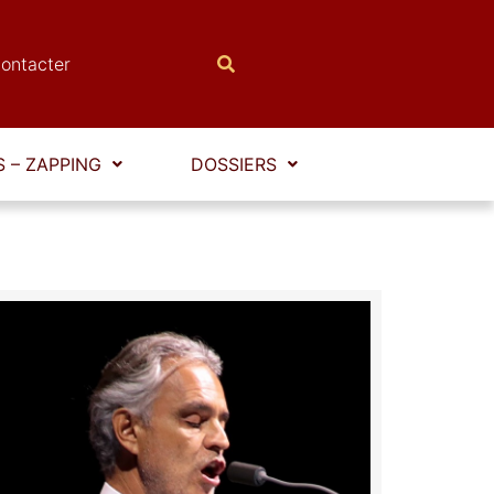
ontacter
 – ZAPPING
DOSSIERS