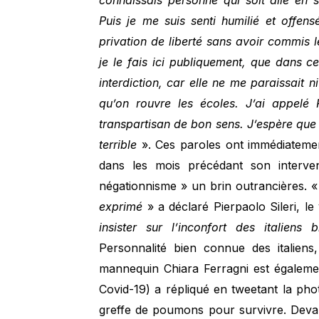
connaissais personne qui soit allé en s
Puis je me suis senti humilié et offensé
privation de liberté sans avoir commis 
je le fais ici publiquement, que dans ce
interdiction, car elle ne me paraissait 
qu’on rouvre les écoles. J’ai appelé R
transpartisan de bon sens. J’espère que 
terrible
». Ces paroles ont immédiatement 
dans les mois précédant son interven
négationnisme » un brin outrancières. 
exprimé
» a déclaré Pierpaolo Sileri, le
insister sur l’inconfort des italie
Personnalité bien connue des italien
mannequin Chiara Ferragni est également
Covid-19) a répliqué en tweetant la pho
greffe de poumons pour survivre. Devant