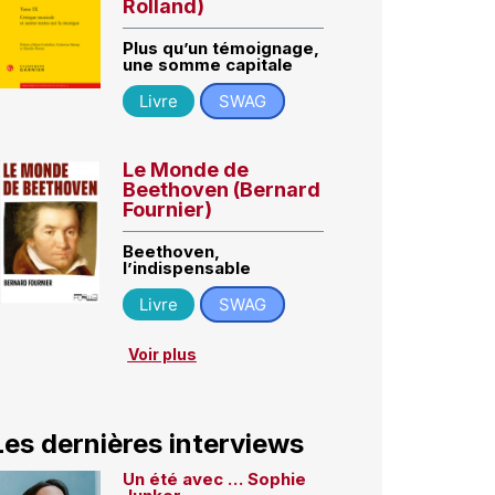
Rolland)
Plus qu’un témoignage,
une somme capitale
Livre
SWAG
Le Monde de
Beethoven (Bernard
Fournier)
Beethoven,
l’indispensable
Livre
SWAG
Voir plus
Les dernières interviews
Un été avec … Sophie