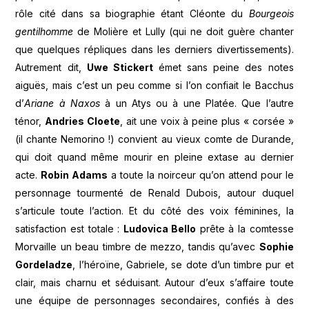
rôle cité dans sa biographie étant Cléonte du
Bourgeois
gentilhomme
de Molière et Lully (qui ne doit guère chanter
que quelques répliques dans les derniers divertissements).
Autrement dit,
Uwe Stickert
émet sans peine des notes
aiguës, mais c’est un peu comme si l’on confiait le Bacchus
d’
Ariane à Naxos
à un Atys ou à une Platée. Que l’autre
ténor,
Andries Cloete
, ait une voix à peine plus « corsée »
(il chante Nemorino !) convient au vieux comte de Durande,
qui doit quand même mourir en pleine extase au dernier
acte.
Robin Adams
a toute la noirceur qu’on attend pour le
personnage tourmenté de Renald Dubois, autour duquel
s’articule toute l’action. Et du côté des voix féminines, la
satisfaction est totale :
Ludovica Bello
prête à la comtesse
Morvaille un beau timbre de mezzo, tandis qu’avec
Sophie
Gordeladze
, l’héroïne, Gabriele, se dote d’un timbre pur et
clair, mais charnu et séduisant. Autour d’eux s’affaire toute
une équipe de personnages secondaires, confiés à des