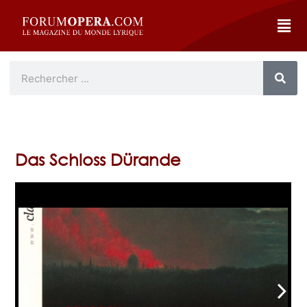
Das Schloss Dürande
arrow_back_ios
arrow_forward_ios