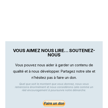
VOUS AIMEZ NOUS LIRE… SOUTENEZ-
NOUS
Vous pouvez nous aider à garder un contenu de
qualité et à nous développer. Partagez notre site et
n’hésitez pas à faire un don.
Quel que soit le montant que vous donnez, nous vous
remercions énormément et nous considérons cela comme un
réel encouragement à poursuivre notre démarche.