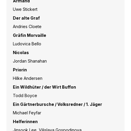
Armand
Uwe Stickert
Der alte Graf
Andries Cloete
Gräfin Morvaille
Ludovica Bello
Nicolas
Jordan Shanahan
Priorin
Hilke Andersen
Ein Wildhüter / der Wirt Buffon
Todd Boyce
Ein Gärtnerbursche / Volksredner / 1. Jäger
Michael Feyfar
Helferinnen
Jinsook Lee, Vilislava Gospodinova