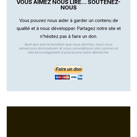
VOUS AIMEZ NOUS LIRE… SOUTENEZ-
NOUS
Vous pouvez nous aider à garder un contenu de
qualité et à nous développer. Partagez notre site et
n’hésitez pas à faire un don.
Quel que soit le montant que vous donnez, nous vous
remercions énormément et nous considérons cela comme un
réel encouragement à poursuivre notre démarche.