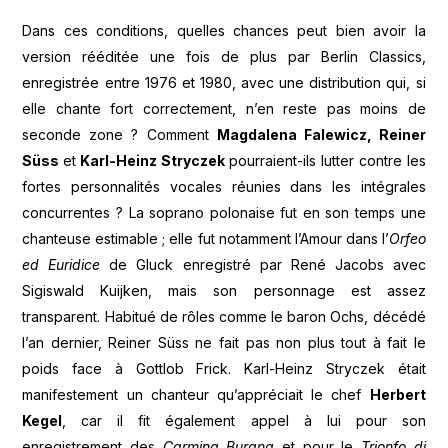
Dans ces conditions, quelles chances peut bien avoir la
version rééditée une fois de plus par Berlin Classics,
enregistrée entre 1976 et 1980, avec une distribution qui, si
elle chante fort correctement, n’en reste pas moins de
seconde zone ? Comment
Magdalena Falewicz, Reiner
Süss
et
Karl-Heinz Stryczek
pourraient-ils lutter contre les
fortes personnalités vocales réunies dans les intégrales
concurrentes ? La soprano polonaise fut en son temps une
chanteuse estimable ; elle fut notamment l’Amour dans l’
Orfeo
ed Euridice
de Gluck enregistré par René Jacobs avec
Sigiswald Kuijken, mais son personnage est assez
transparent. Habitué de rôles comme le baron Ochs, décédé
l’an dernier, Reiner Süss ne fait pas non plus tout à fait le
poids face à Gottlob Frick. Karl-Heinz Stryczek était
manifestement un chanteur qu’appréciait le chef
Herbert
Kegel
, car il fit également appel à lui pour son
enregistrement des
Carmina Burana
et pour le
Trionfo di