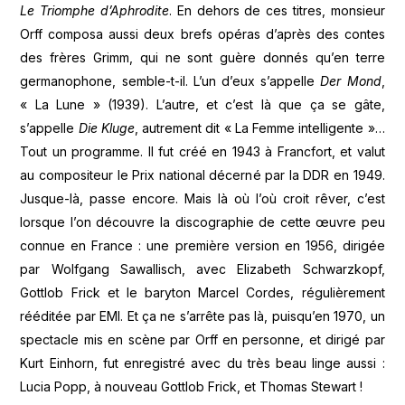
Le Triomphe d’Aphrodite
. En dehors de ces titres, monsieur
Orff composa aussi deux brefs opéras d’après des contes
des frères Grimm, qui ne sont guère donnés qu’en terre
germanophone, semble-t-il. L’un d’eux s’appelle
Der Mond
,
« La Lune » (1939). L’autre, et c’est là que ça se gâte,
s’appelle
Die Kluge
, autrement dit « La Femme intelligente »…
Tout un programme. Il fut créé en 1943 à Francfort, et valut
au compositeur le Prix national décerné par la DDR en 1949.
Jusque-là, passe encore. Mais là où l’où croit rêver, c’est
lorsque l’on découvre la discographie de cette œuvre peu
connue en France : une première version en 1956, dirigée
par Wolfgang Sawallisch, avec Elizabeth Schwarzkopf,
Gottlob Frick et le baryton Marcel Cordes, régulièrement
rééditée par EMI. Et ça ne s’arrête pas là, puisqu’en 1970, un
spectacle mis en scène par Orff en personne, et dirigé par
Kurt Einhorn, fut enregistré avec du très beau linge aussi :
Lucia Popp, à nouveau Gottlob Frick, et Thomas Stewart !