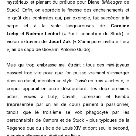
mystérieux et planant du prélude pour Diane (
Méléagre
de
Stuck). Enfin, on apprécie la finesse des enchainements et
le goût des contrastes qui, par exemple, fait succéder à la
harpe et à la viole langoureuses de
Caroline
Lieby
et
Noémie Lenhof
(« Pur ti connobi » de Stuck) le
violon extraverti de
Josef Zak
(« S’armi pure invitta e fiera
», air da capo de Giovanni Antonio Guido).
Mais qui trop embrasse mal étreint : tous ces mini-joyaux
passent trop vite pour que l’on puisse vraiment s’immerger
dans un climat, identifier un style. Divisé en trois « actes », le
corpus apparaît en outre déséquilibré : les deux premiers
actes, voués à Lully, Cavalli, Lorenzani et Bembo
(représentée par un air de cour) peinent à passionner,
tandis que le troisième se voit phagocyté par les
personnalités de Campra et de Stuck – plus typiques de la
Régence que du siècle de Louis XIV et dont seul le second,
d’origine allemande, était né en Italie.