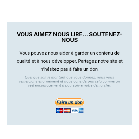
VOUS AIMEZ NOUS LIRE… SOUTENEZ-
NOUS
Vous pouvez nous aider à garder un contenu de
qualité et à nous développer. Partagez notre site et
n’hésitez pas à faire un don.
Quel que soit le montant que vous donnez, nous vous
remercions énormément et nous considérons cela comme un
réel encouragement à poursuivre notre démarche.