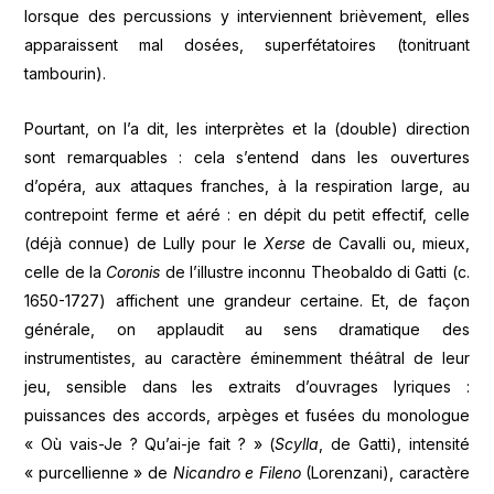
lorsque des percussions y interviennent brièvement, elles
apparaissent mal dosées, superfétatoires (tonitruant
tambourin).
Pourtant, on l’a dit, les interprètes et la (double) direction
sont remarquables : cela s’entend dans les ouvertures
d’opéra, aux attaques franches, à la respiration large, au
contrepoint ferme et aéré : en dépit du petit effectif, celle
(déjà connue) de Lully pour le
Xerse
de Cavalli ou, mieux,
celle de la
Coronis
de l’illustre inconnu Theobaldo di Gatti (c.
1650-1727) affichent une grandeur certaine. Et, de façon
générale, on applaudit au sens dramatique des
instrumentistes, au caractère éminemment théâtral de leur
jeu, sensible dans les extraits d’ouvrages lyriques :
puissances des accords, arpèges et fusées du monologue
« Où vais-Je ? Qu’ai-je fait ? » (
Scylla
, de Gatti), intensité
« purcellienne » de
Nicandro e Fileno
(Lorenzani), caractère