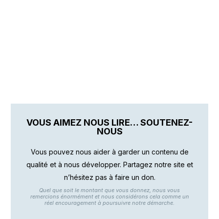
VOUS AIMEZ NOUS LIRE… SOUTENEZ-
NOUS
Vous pouvez nous aider à garder un contenu de
qualité et à nous développer. Partagez notre site et
n’hésitez pas à faire un don.
Quel que soit le montant que vous donnez, nous vous
remercions énormément et nous considérons cela comme un
réel encouragement à poursuivre notre démarche.