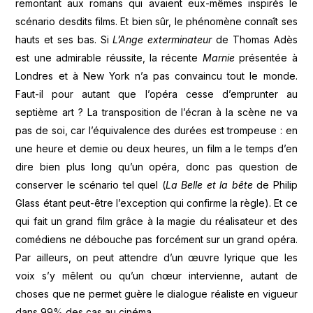
remontant aux romans qui avaient eux-mêmes inspirés le
scénario desdits films. Et bien sûr, le phénomène connaît ses
hauts et ses bas. Si
L’Ange exterminateur
de Thomas Adès
est une admirable réussite, la récente
Marnie
présentée à
Londres et à New York n’a pas convaincu tout le monde.
Faut-il pour autant que l’opéra cesse d’emprunter au
septième art ? La transposition de l’écran à la scène ne va
pas de soi, car l’équivalence des durées est trompeuse : en
une heure et demie ou deux heures, un film a le temps d’en
dire bien plus long qu’un opéra, donc pas question de
conserver le scénario tel quel (
La Belle et la bête
de Philip
Glass étant peut-être l’exception qui confirme la règle). Et ce
qui fait un grand film grâce à la magie du réalisateur et des
comédiens ne débouche pas forcément sur un grand opéra.
Par ailleurs, on peut attendre d’un œuvre lyrique que les
voix s’y mêlent ou qu’un chœur intervienne, autant de
choses que ne permet guère le dialogue réaliste en vigueur
dans 99% des cas au cinéma.