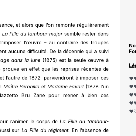
sance, et alors que l’on remonte régulièrement
,
La Fille du tambour-major
semble rester dans
 d’imposer l’œuvre – au contraire des troupes
No
Fo
t aucune difficulté. De la décennie qui a suivi
age dans la lune
(1875) est la seule œuvre à
Lé
e prouve en effet que les reprises récentes de
 et l’autre de 1872, parviendront à imposer ces
❤️❤
re
Maître Peronilla
et
Madame Favart
(1878 l’un
❤️❤
❤️❤
Palazzetto Bru Zane pour mener à bien ces
❤️❤
❤️
 pour ranimer le corps de
La Fille du tambour-
réussi sur
La Fille du régiment
. En l’absence de