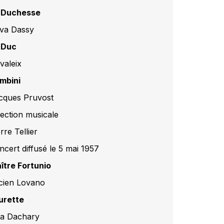
 Duchesse
va Dassy
 Duc
valeix
mbini
cques Pruvost
rection musicale
rre Tellier
ncert diffusé le 5 mai 1957
ître Fortunio
cien Lovano
urette
na Dachary