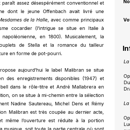
No
ret paraît assez désespérément conventionnel et
me dont le jeune Offenbach avait livré une
Mesdames de la Halle
, avec comme principaux
Vo
isme cocardier (l’intrigue se situe en Italie à
 napoléonienne, en 1800). Musicalement, la
ouplets de Stella et la romance du tailleur
In
ture en forme de pot-pourri.
La
ropose aujourd’hui le label Malibran se situe
Op
n des enregistrements disponibles (1947) et
Du
rbell dans le rôle-titre et André Mallabrera en
Dr
ition, on se situe à mi-chemin entre la sélection
La
mment Nadine Sautereau, Michel Dens et Rémy
sion Malibran est très coupée au dernier acte,
Op
t même l’ouverture est réduite à la portion
Lu
 musique, soit toute la partie centrale où sont