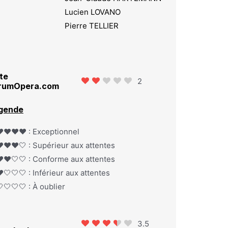
Lucien LOVANO
Pierre TELLIER
te
2
rumOpera.com
gende
️❤️❤️❤️ : Exceptionnel
️❤️❤️🤍 : Supérieur aux attentes
️❤️🤍🤍 : Conforme aux attentes
️🤍🤍🤍 : Inférieur aux attentes
🤍🤍🤍 : À oublier
3.5