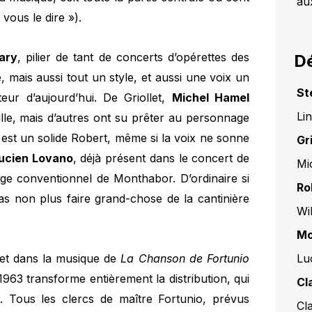
au
 vous le dire »).
ary
, pilier de tant de concerts d’opérettes des
Dé
 mais aussi tout un style, et aussi une voix un
St
eur d’aujourd’hui. De Griollet,
Michel Hamel
Li
ille, mais d’autres ont su prêter au personnage
est un solide Robert, même si la voix ne sonne
Gri
ucien Lovano
, déjà présent dans le concert de
Mi
ge conventionnel de Monthabor. D’ordinaire si
Ro
s non plus faire grand-chose de la cantinière
Wi
Mo
Lu
ivret dans la musique de
La Chanson de Fortunio
 1963 transforme entièrement la distribution, qui
Cl
s. Tous les clercs de maître Fortunio, prévus
Cl