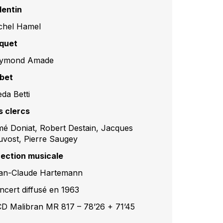
lentin
chel Hamel
iquet
ymond Amade
bet
eda Betti
s clercs
mé Doniat, Robert Destain, Jacques
uvost, Pierre Saugey
rection musicale
an-Claude Hartemann
ncert diffusé en 1963
CD Malibran MR 817 – 78’26 + 71’45