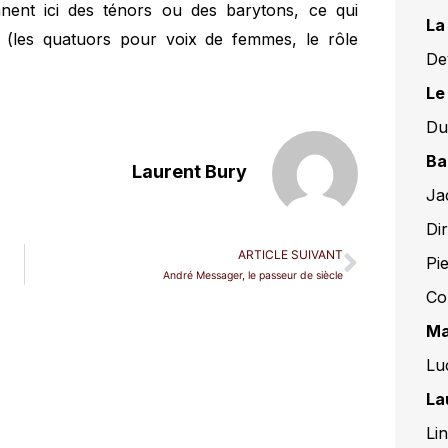
nent ici des ténors ou des barytons, ce qui
La
re (les quatuors pour voix de femmes, le rôle
De
Le
Du
Ba
Laurent Bury
Ja
Di
ARTICLE SUIVANT
Pie
André Messager, le passeur de siècle
Co
Ma
Lu
La
Li