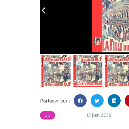
arrow_back_ios
Partager sur :
13 juin 2018
CD