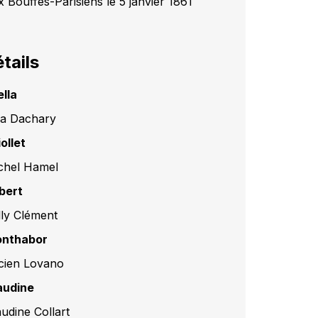
x Bouffes-Parisiens le 5 janvier 1861
tails
ella
na Dachary
ollet
chel Hamel
bert
lly Clément
nthabor
cien Lovano
audine
audine Collart