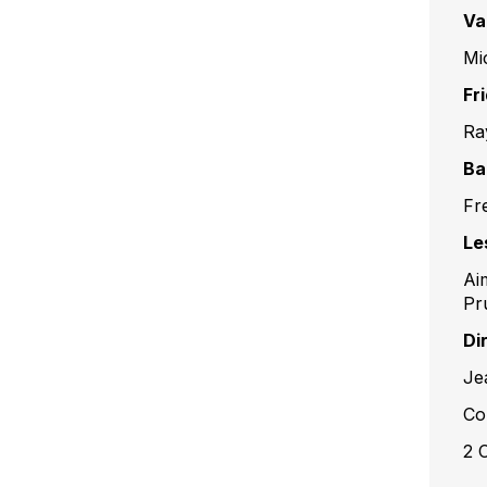
Va
Mi
Fr
Ra
Ba
Fr
Le
Ai
Pr
Di
Je
Co
2 