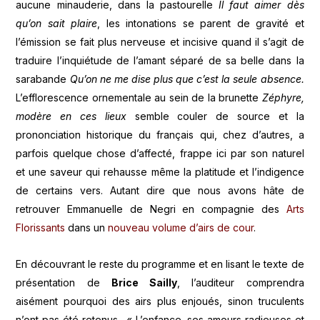
aucune minauderie, dans la pastourelle
Il faut aimer dès
qu’on sait plaire
, les intonations se parent de gravité et
l’émission se fait plus nerveuse et incisive quand il s’agit de
traduire l’inquiétude de l’amant séparé de sa belle dans la
sarabande
Qu’on ne me dise plus que c’est la seule absence.
L’efflorescence ornementale au sein de la brunette
Zéphyre,
modère en ces lieux
semble couler de source et la
prononciation historique du français qui, chez d’autres, a
parfois quelque chose d’affecté, frappe ici par son naturel
et une saveur qui rehausse même la platitude et l’indigence
de certains vers. Autant dire que nous avons hâte de
retrouver Emmanuelle de Negri en compagnie des
Arts
Florissants
dans un
nouveau volume d’airs de cour
.
En découvrant le reste du programme et en lisant le texte de
présentation de
Brice Sailly
, l’auditeur comprendra
aisément pourquoi des airs plus enjoués, sinon truculents
n’ont pas été retenus. « L’enfance, ses amours radieuses et