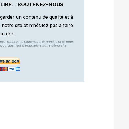
 LIRE… SOUTENEZ-NOUS
garder un contenu de qualité et à
otre site et n’hésitez pas à faire
un don.
nnez, nous vous remercions énormément et nous
ncouragement à poursuivre notre démarche.