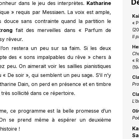
Dé
bonheur dans le jeu des interprètes.
Katharine
que » requis par Messiaen. La voix est ample,
Kai
us douce sans contrainte quand la partition le
« P
trong
fait des merveilles dans « Parfum de
(2
Il p
sy rêveur.
Hen
 l’on restera un peu sur sa faim. Si les deux
Cha
pte des « sons impalpables du rêve » chers à
« R
 peu. On aimerait voir les saillies pianistiques
(19
« De soir », qui semblent un peu sage. S’il n’y
Cl
atharine Dain, on perd en présence et en timbre
Pro
très sollicité dans ce répertoire.
Cl
L’
me, ce programme est la belle promesse d’un
Ol
Po
. On se prend même à espérer un deuxième
Ka
istoire !
Sa