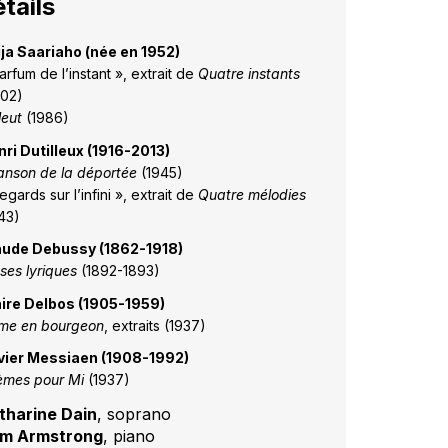
tails
ja Saariaho (née en 1952)
arfum de l’instant », extrait de
Quatre instants
002)
leut
(1986)
ri Dutilleux (1916-2013)
nson de la déportée
(1945)
egards sur l’infini », extrait de
Quatre mélodies
43)
aude Debussy (1862-1918)
ses lyriques
(1892-1893)
aire Delbos (1905-1959)
âme en bourgeon
, extraits (1937)
ivier Messiaen (1908-1992)
èmes pour Mi
(1937)
tharine Dain
, soprano
m Armstrong
, piano