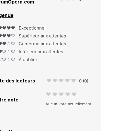
rumOpera.com
gende
️❤️❤️❤️ : Exceptionnel
️❤️❤️🤍 : Supérieur aux attentes
️❤️🤍🤍 : Conforme aux attentes
️🤍🤍🤍 : Inférieur aux attentes
🤍🤍🤍 : À oublier
te des lecteurs
0
(
0
)
tre note
Aucun vote actuellement