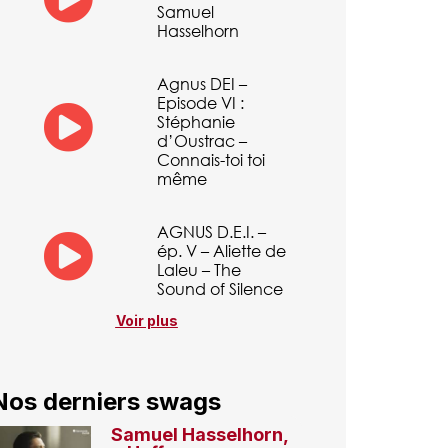
Samuel
Hasselhorn
Agnus DEI –
Episode VI :
Stéphanie
d’Oustrac –
Connais-toi toi
même
AGNUS D.E.I. –
ép. V – Aliette de
Laleu – The
Sound of Silence
Voir plus
Nos derniers swags
Samuel Hasselhorn,