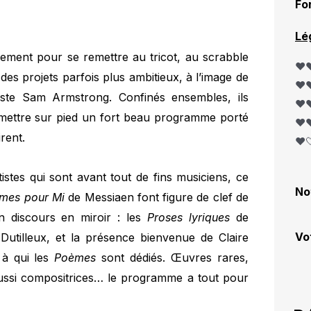
Fo
Lé
nement pour se remettre au tricot, au scrabble
❤️❤
 des projets parfois plus ambitieux, à l’image de
❤️❤
iste Sam Armstrong. Confinés ensembles, ils
❤️❤
r mettre sur pied un fort beau programme porté
❤️❤
rent.
❤️
istes qui sont avant tout de fins musiciens, ce
No
mes pour Mi
de Messiaen font figure de clef de
un discours en miroir : les
Proses lyriques
de
Vo
Dutilleux, et la présence bienvenue de Claire
 à qui les
Poèmes
sont dédiés. Œuvres rares,
aussi compositrices… le programme a tout pour