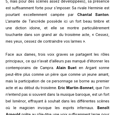
5, mais pour des scènes assez développées), sa présence
est suffisamment forte pour s’imposer. Sa rivale Herminie est
pourtant excellemment campée par
Chantal Santon
.
L’amante de Tancrède possède ici un fort beau timbre et
une diction idoine, et elle se montre particulièrement
touchante dans son grand air du troisième acte, « Cessez,
mes yeux, cessez de contraindre vos larmes ».
Face aux dames, trois voix graves se partagent les rôles
principaux, ce qui n’avait d’ailleurs pas manqué d’étonner les
contemporains de Campra.
Alain Buet
en Argant sonne
peut-être plus comme un père que comme un jeune amant,
mais la participation de ce personnage se borne au premier
acte et au début du troisième.
Eric Martin-Bonnet
, que l’on
n’entend pas si souvent dans la musique baroque, est un fort
bel Isménor, effrayant à souhait dans les différentes scènes
où le magicien invoque les esprits infernaux.
Benoît
Arnould
prête au rôle-titre une voix suffisamment large pour