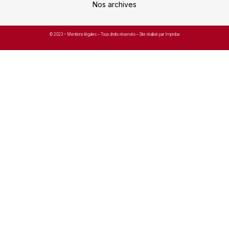
Nos archives
© 2023 –
Mentions légales
– Tous droits réservés – Site réalisé par Improba