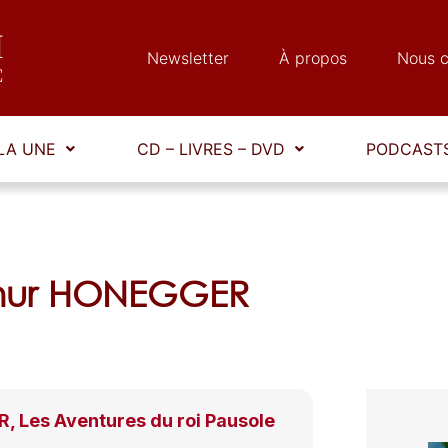
Newsletter
À propos
Nous c
LA UNE
CD – LIVRES – DVD
PODCASTS
thur HONEGGER
 Les Aventures du roi Pausole