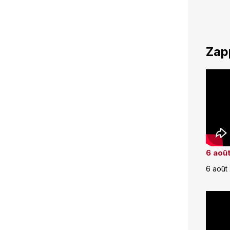
Zap
6 août
6 août