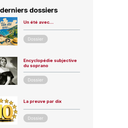
derniers dossiers
Un été avec…
Dossier
Encyclopédie subjective
du soprano
Dossier
La preuve par dix
Dossier