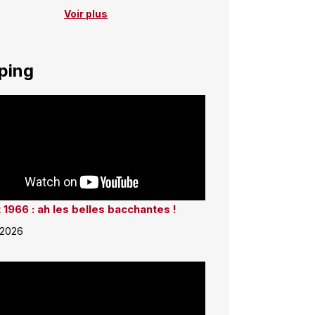
Voir plus
ping
 1966 : ah les belles bacchantes !
 2026