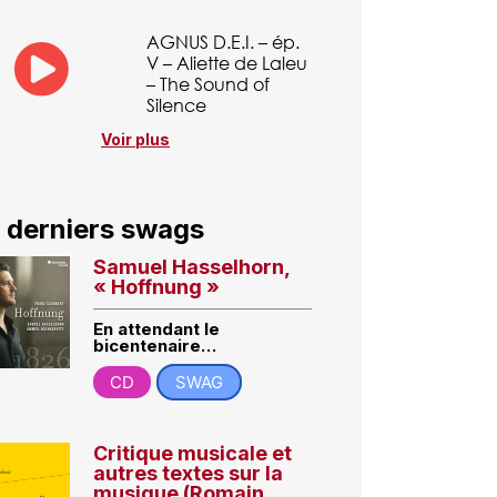
AGNUS D.E.I. – ép.
V – Aliette de Laleu
– The Sound of
Silence
Voir plus
 derniers swags
Samuel Hasselhorn,
« Hoffnung »
En attendant le
bicentenaire…
CD
SWAG
Critique musicale et
autres textes sur la
musique (Romain