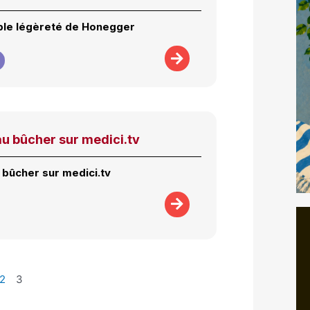
ble légèreté de Honegger
u bûcher sur medici.tv
bûcher sur medici.tv
2
3