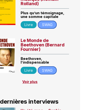
Rolland)
Plus qu’un témoignage,
une somme capitale
Livre
SWAG
Le Monde de
Beethoven (Bernard
Fournier)
Beethoven,
l’indispensable
Livre
SWAG
Voir plus
 dernières interviews