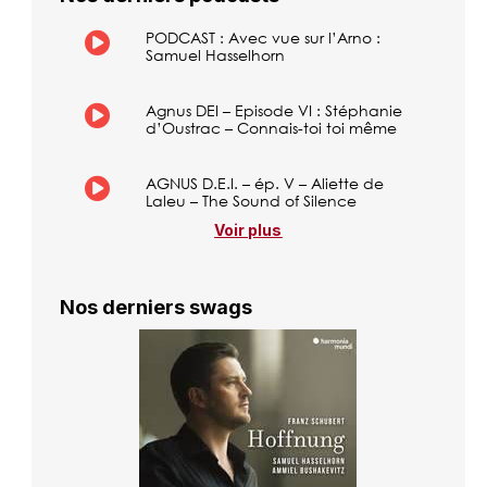
PODCAST : Avec vue sur l’Arno :
Samuel Hasselhorn
Agnus DEI – Episode VI : Stéphanie
d’Oustrac – Connais-toi toi même
AGNUS D.E.I. – ép. V – Aliette de
Laleu – The Sound of Silence
Voir plus
Nos derniers swags