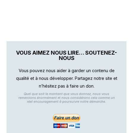
VOUS AIMEZ NOUS LIRE… SOUTENEZ-
NOUS
Vous pouvez nous aider à garder un contenu de
qualité et à nous développer. Partagez notre site et
n’hésitez pas à faire un don.
Quel que soit le montant que vous donnez, nous vous
remercions énormément et nous considérons cela comme un
réel encouragement à poursuivre notre démarche.