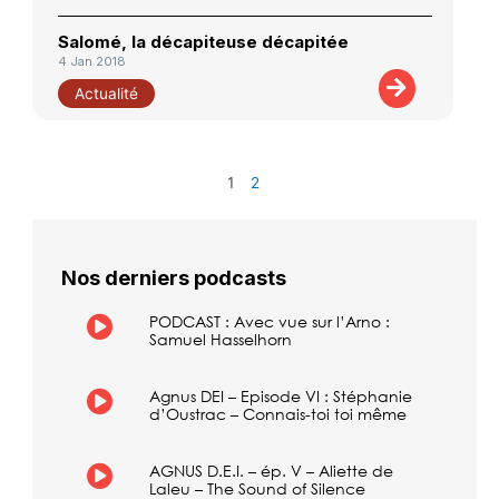
Salomé, la décapiteuse décapitée
4 Jan 2018
Actualité
1
2
Nos derniers podcasts
PODCAST : Avec vue sur l’Arno :
Samuel Hasselhorn
Agnus DEI – Episode VI : Stéphanie
d’Oustrac – Connais-toi toi même
AGNUS D.E.I. – ép. V – Aliette de
Laleu – The Sound of Silence