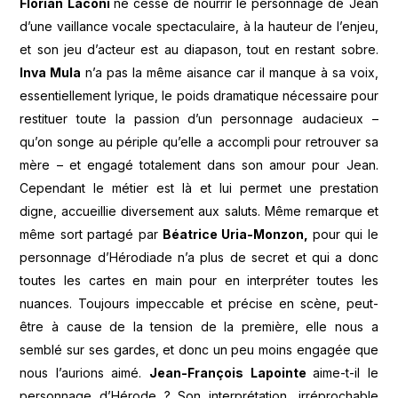
Florian Laconi
ne cesse de nourrir le personnage de Jean
d’une vaillance vocale spectaculaire, à la hauteur de l’enjeu,
et son jeu d’acteur est au diapason, tout en restant sobre.
Inva Mula
n’a pas la même aisance car il manque à sa voix,
essentiellement lyrique, le poids dramatique nécessaire pour
restituer toute la passion d’un personnage audacieux –
qu’on songe au périple qu’elle a accompli pour retrouver sa
mère – et engagé totalement dans son amour pour Jean.
Cependant le métier est là et lui permet une prestation
digne, accueillie diversement aux saluts. Même remarque et
même sort partagé par
Béatrice Uria-Monzon,
pour qui le
personnage d’Hérodiade n’a plus de secret et qui a donc
toutes les cartes en main pour en interpréter toutes les
nuances. Toujours impeccable et précise en scène, peut-
être à cause de la tension de la première, elle nous a
semblé sur ses gardes, et donc un peu moins engagée que
nous l’aurions aimé.
Jean-François Lapointe
aime-t-il le
personnage d’Hérode ? Son interprétation, irréprochable