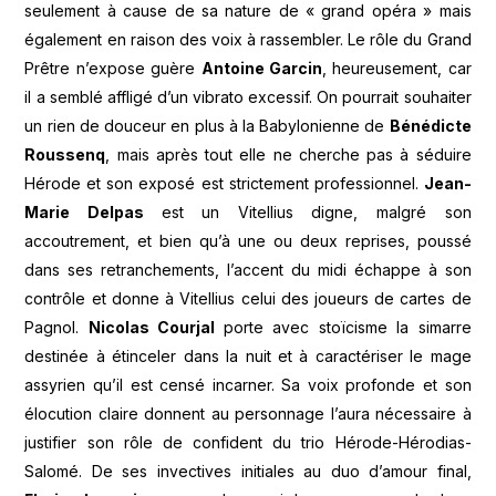
seulement à cause de sa nature de « grand opéra » mais
également en raison des voix à rassembler. Le rôle du Grand
Prêtre n’expose guère
Antoine Garcin
, heureusement, car
il a semblé affligé d’un vibrato excessif. On pourrait souhaiter
un rien de douceur en plus à la Babylonienne de
Bénédicte
Roussenq
, mais après tout elle ne cherche pas à séduire
Hérode et son exposé est strictement professionnel.
Jean-
Marie Delpas
est un Vitellius digne, malgré son
accoutrement, et bien qu’à une ou deux reprises, poussé
dans ses retranchements, l’accent du midi échappe à son
contrôle et donne à Vitellius celui des joueurs de cartes de
Pagnol.
Nicolas Courjal
porte avec stoïcisme la simarre
destinée à étinceler dans la nuit et à caractériser le mage
assyrien qu’il est censé incarner. Sa voix profonde et son
élocution claire donnent au personnage l’aura nécessaire à
justifier son rôle de confident du trio Hérode-Hérodias-
Salomé. De ses invectives initiales au duo d’amour final,