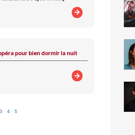
’opéra pour bien dormir la nuit
3
4
5