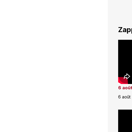
Zap
6 août
6 août