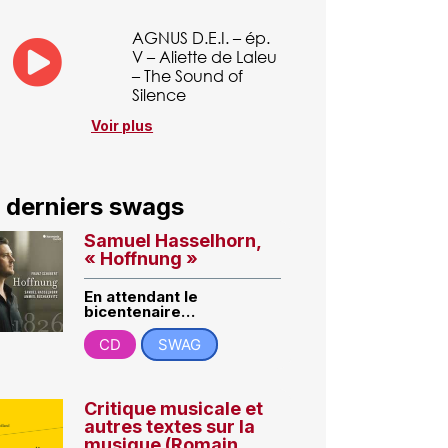
AGNUS D.E.I. – ép.
V – Aliette de Laleu
– The Sound of
Silence
Voir plus
 derniers swags
Samuel Hasselhorn,
« Hoffnung »
En attendant le
bicentenaire…
CD
SWAG
Critique musicale et
autres textes sur la
musique (Romain