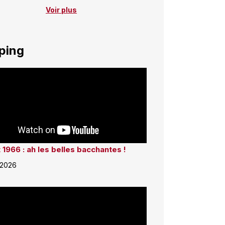
Voir plus
ping
 1966 : ah les belles bacchantes !
 2026