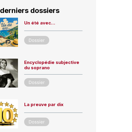
derniers dossiers
Un été avec…
Dossier
Encyclopédie subjective
du soprano
Dossier
La preuve par dix
Dossier