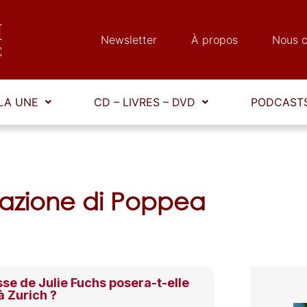
Newsletter
À propos
Nous c
LA UNE
CD – LIVRES – DVD
PODCASTS
nazione di Poppea
se de Julie Fuchs posera-t-elle
à Zurich ?